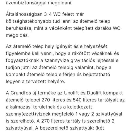
üzembiztonsággal megoldani.
Általánosságban 3-4 WC felett már
költséghatékonyabb tud lenni az átemelő telep
beruházása, mint a vécénként telepített darálós WC
megoldás.
Az átemelő telep hely igényét és elhelyezését
figyelembe kell venni, hogy a rákötött vécéknek és
fogyasztóknak a szennyvize gravitációs lejtéssel el
tudjon jutni az átemelő telepig valamint, hogy a
kompakt átemelő telep elférjen és bejuttatható
legyen a tervezett helyére.
A Grundfos új terméke az Unolift és Duolift kompakt
átemelő telepei 270 literes és 540 literes tartályait az
alkalmazási területnek és a keletkezett
szenny(ezett)víznek megfelelő 1 vagy 2 szivattyúval
is szerelhető. A 270 literes tartály is szerelhető 2
szivattyúval. A beszerelhető szivattyúk: (két