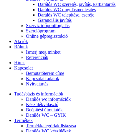
Darálós WC szerelés, javítás, karbantartás
Darálós WC dugulásmentesítés
Darálós WC telepítése, cseréje
Garanciális javítás
Szerviz időpontfoglalás
Szerelőprogram
Online gépregisztráció
Akciók
Rólunk
Ismerj meg minket
Referenciák
Hírek
Kapcsolat
Bemutatóterem címe
Kapcsolati adatok
Nyitvatartás
Tudásbázis és információk
Darálós wc információk
Készülékválasztó
Beépítési útmutatók
Darálós WC – GYIK
Termékek
Termékkategóriák listázása
Darálós WC készülékek