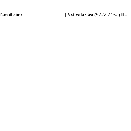
E-mail cím:
service@sanipump.hu
|
Nyitvatartás:
(SZ-V Zárva)
H–