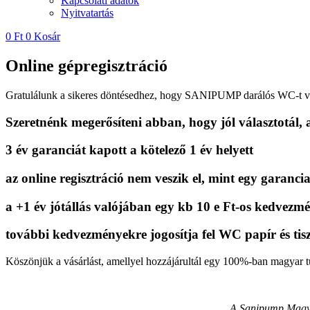
Kapcsolati adatok
Nyitvatartás
0
Ft
0
Kosár
Online gépregisztráció
Gratulálunk a sikeres döntésedhez, hogy SANIPUMP darálós WC-t vá
Szeretnénk megerősíteni abban, hogy jól választotál,
3 év garanciát kapott a kötelező 1 év helyett
az online regisztráció nem veszik el, mint egy garancia
a +1 év jótállás valójában egy kb 10 e Ft-os kedvezm
további kedvezményekre jogosítja fel WC papír és tiszt
Köszönjük a vásárlást, amellyel hozzájárultál egy 100%-ban magyar tu
A Sanipump Magyar