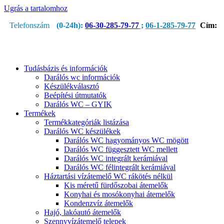
Ugrás a tartalomhoz
Telefonszám
(0-24h):
06-30-285-79-77
;
06-1-285-79-77
Cím:
1
Tudásbázis és információk
Darálós wc információk
Készülékválasztó
Beépítési útmutatók
Darálós WC – GYIK
Termékek
Termékkategóriák listázása
Darálós WC készülékek
Darálós WC hagyományos WC mögött
Darálós WC függesztett WC mellett
Darálós WC integrált kerámiával
Darálós WC félintegrált kerámiával
Háztartási vízátemelő WC rákötés nélkül
Kis méretű fürdőszobai átemelők
Konyhai és mosókonyhai átemelők
Kondenzvíz átemelők
Hajó, lakóautó átemelők
Szennyvízátemelő telepek