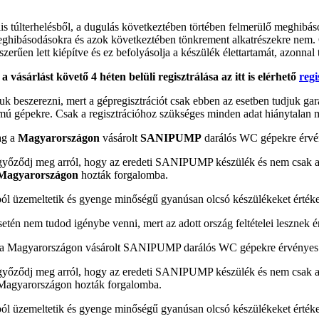
eális túlterhelésből, a dugulás következtében törtében felmerülő meghib
ő meghibásodásokra és azok következtében tönkrement alkatrészekre nem
erűen lett kiépítve és ez befolyásolja a készülék élettartamát, azonnal 
ásárlást követő 4 héten belüli regisztrálása az itt is elérhető
regi
 beszerezni, mert a gépregisztrációt csak ebben az esetben tudjuk ga
umú gépekre. Csak a regisztrációhoz szükséges minden adat hiánytalan m
ag a
Magyarországon
vásárolt
SANIPUMP
darálós WC gépekre érvé
, győződj meg arról, hogy az eredeti SANIPUMP készülék és nem csak 
agyarországon
hozták forgalomba.
ól üzemeltetik és gyenge minőségű gyanúsan olcsó készülékeket értéke
tén nem tudod igénybe venni, mert az adott ország feltételei lesznek 
g a Magyarországon vásárolt SANIPUMP darálós WC gépekre érvényes
, győződj meg arról, hogy az eredeti SANIPUMP készülék és nem csak 
t Magyarországon hozták forgalomba.
ól üzemeltetik és gyenge minőségű gyanúsan olcsó készülékeket értéke