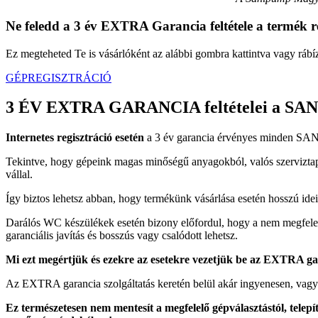
Ne feledd a 3 év EXTRA Garancia feltétele a termék r
Ez megteheted Te is vásárlóként az alábbi gombra kattintva vagy rábízh
GÉPREGISZTRÁCIÓ
3 ÉV EXTRA GARANCIA feltételei a SA
Internetes regisztráció esetén
a 3 év garancia érvényes minden SA
Tekintve, hogy gépeink magas minőségű anyagokból, valós szerviztapas
vállal.
Így biztos lehetsz abban, hogy termékünk vásárlása esetén hosszú ide
Darálós WC készülékek esetén bizony előfordul, hogy a nem megfelelő
garanciális javítás és bosszús vagy csalódott lehetsz.
Mi ezt megértjük és ezekre az esetekre vezetjük be az EXTRA ga
Az EXTRA garancia szolgáltatás keretén belül akár ingyenesen, vag
Ez természetesen nem mentesít a megfelelő gépválasztástól, telepít