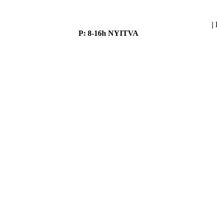
205 Budapest, Nagykőrösi út 51.
(Útvonaltervezéshez kattints ide!)
|
P:
8-16h NYITVA