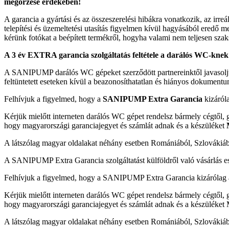
megőrzése érdekében!
A garancia a gyártási és az összeszerelési hibákra vonatkozik, az irr
telepítési és üzemeltetési utasítás figyelmen kívül hagyásából ered
kérünk fotókat a beépített termékről, hogyha valami nem teljesen szaksz
A 3 év EXTRA garancia szolgáltatás feltétele a darálós WC-knek a v
A SANIPUMP darálós WC gépeket szerződött partnereinktől javasoljuk
feltüntetett eseteken kívül a beazonosíthatatlan és hiányos dokument
Felhívjuk a figyelmed, hogy a
SANIPUMP Extra Garancia
kizáról
Kérjük mielőtt interneten darálós WC gépet rendelsz bármely cégtől
hogy magyarországi garanciajegyet és számlát adnak és a készüléket
M
A látszólag magyar oldalakat néhány esetben Romániából, Szlovákiáb
A SANIPUMP Extra Garancia szolgáltatást külföldről való vásárlás ese
Felhívjuk a figyelmed, hogy a SANIPUMP Extra Garancia kizáróla
Kérjük mielőtt interneten darálós WC gépet rendelsz bármely cégtől
hogy magyarországi garanciajegyet és számlát adnak és a készüléke
A látszólag magyar oldalakat néhány esetben Romániából, Szlovákiáb