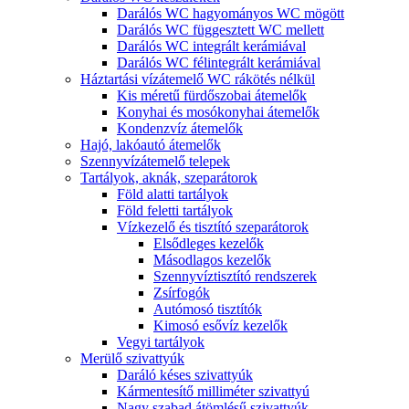
Darálós WC hagyományos WC mögött
Darálós WC függesztett WC mellett
Darálós WC integrált kerámiával
Darálós WC félintegrált kerámiával
Háztartási vízátemelő WC rákötés nélkül
Kis méretű fürdőszobai átemelők
Konyhai és mosókonyhai átemelők
Kondenzvíz átemelők
Hajó, lakóautó átemelők
Szennyvízátemelő telepek
Tartályok, aknák, szeparátorok
Föld alatti tartályok
Föld feletti tartályok
Vízkezelő és tisztító szeparátorok
Elsődleges kezelők
Másodlagos kezelők
Szennyvíztisztító rendszerek
Zsírfogók
Autómosó tisztítók
Kimosó esővíz kezelők
Vegyi tartályok
Merülő szivattyúk
Daráló késes szivattyúk
Kármentesítő milliméter szivattyú
Nagy szabad átömlésű szivattyúk