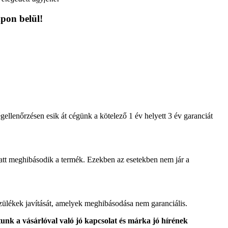
apon belül!
llenőrzésen esik át cégünk a kötelező 1 év helyett 3 év garanciát
iatt meghibásodik a termék. Ezekben az esetekben nem jár a
lékek javítását, amelyek meghibásodása nem garanciális.
jtunk a vásárlóval való jó kapcsolat és márka jó hírének