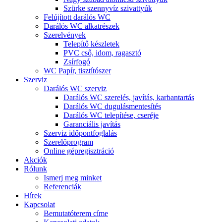
Szürke szennyvíz szivattyúk
Felújított darálós WC
Darálós WC alkatrészek
Szerelvények
Telepítő készletek
PVC cső, idom, ragasztó
Zsírfogó
WC Papír, tisztítószer
Szerviz
Darálós WC szerviz
Darálós WC szerelés, javítás, karbantartás
Darálós WC dugulásmentesítés
Darálós WC telepítése, cseréje
Garanciális javítás
Szerviz időpontfoglalás
Szerelőprogram
Online gépregisztráció
Akciók
Rólunk
Ismerj meg minket
Referenciák
Hírek
Kapcsolat
Bemutatóterem címe