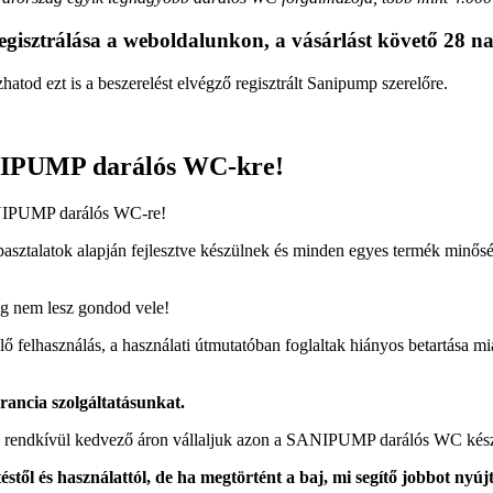
egisztrálása a weboldalunkon, a vásárlást követő 28 n
atod ezt is a beszerelést elvégző regisztrált Sanipump szerelőre.
NIPUMP darálós WC-kre!
NIPUMP darálós WC-re!
ztalatok alapján fejlesztve készülnek és minden egyes termék minősége
ig nem lesz gondod vele!
 felhasználás, a használati útmutatóban foglaltak hiányos betartása m
rancia szolgáltatásunkat.
y rendkívül kedvező áron vállaljuk azon a SANIPUMP darálós WC készü
éstől és használattól, de ha megtörtént a baj, mi segítő jobbot nyú