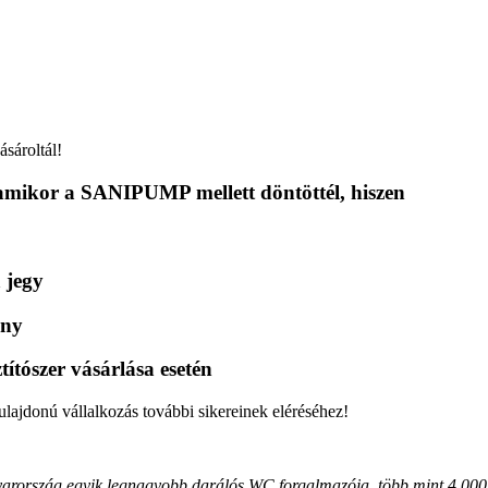
sároltál!
 amikor a SANIPUMP mellett döntöttél, hiszen
 jegy
ény
ítószer vásárlása esetén
lajdonú vállalkozás további sikereinek eléréséhez!
ország egyik legnagyobb darálós WC forgalmazója, több mint 4.000 e