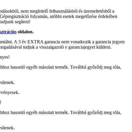
ásodásokból, nem megfelelő felhasználásból és üzemeltetésből a
. Gépregisztráció folyamán, utóbbi esetek megelőzése érdekében
tudjunk segíteni!
sztrációs
oldalon.
rantálni. A 3 év EXTRA garancia nem vonatkozik a garancia jegyen
egadásával tudjuk a visszaigazoló e garanciajegyet küldeni.
nyes!
ahhoz hasonló egyéb másolati termék. Továbbá győződj meg róla,
sítenek.
érvényesek.
!
ahhoz hasonló egyéb másolati termék. Továbbá győződj meg róla,
sítenek.