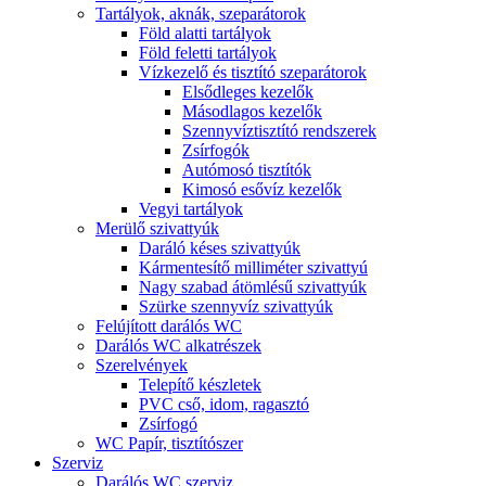
Tartályok, aknák, szeparátorok
Föld alatti tartályok
Föld feletti tartályok
Vízkezelő és tisztító szeparátorok
Elsődleges kezelők
Másodlagos kezelők
Szennyvíztisztító rendszerek
Zsírfogók
Autómosó tisztítók
Kimosó esővíz kezelők
Vegyi tartályok
Merülő szivattyúk
Daráló késes szivattyúk
Kármentesítő milliméter szivattyú
Nagy szabad átömlésű szivattyúk
Szürke szennyvíz szivattyúk
Felújított darálós WC
Darálós WC alkatrészek
Szerelvények
Telepítő készletek
PVC cső, idom, ragasztó
Zsírfogó
WC Papír, tisztítószer
Szerviz
Darálós WC szerviz