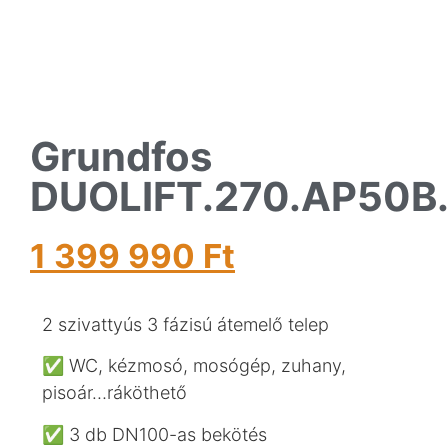
Grundfos
DUOLIFT.270.AP50B.
1 399 990
Ft
2 szivattyús 3 fázisú átemelő telep
✅ WC, kézmosó, mosógép, zuhany,
pisoár…ráköthető
✅ 3 db DN100-as bekötés