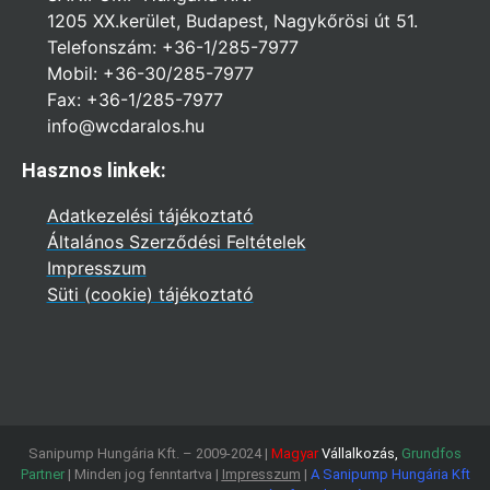
1205 XX.kerület, Budapest, Nagykőrösi út 51.
Telefonszám: +36-1/285-7977
Mobil: +36-30/285-7977
Fax: +36-1/285-7977
info@wcdaralos.hu
Hasznos linkek:
Adatkezelési tájékoztató
Általános Szerződési Feltételek
Impresszum
Süti (cookie) tájékoztató
Sanipump Hungária Kft. – 2009-2024 |
Magyar
Vállalkozás,
Grundfos
Partner
| Minden jog fenntartva |
Impresszum
|
A Sanipump Hungária Kft