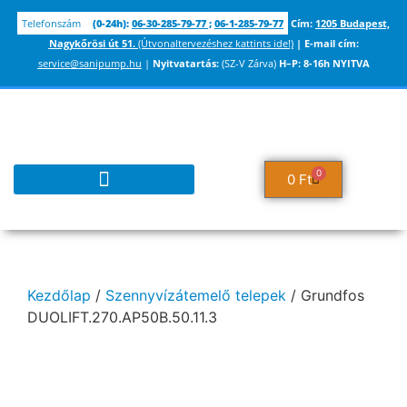
Telefonszám
(0-24h):
06-30-285-79-77
;
06-1-285-79-77
Cím:
1205 Budapest,
Nagykőrösi út 51.
(Útvonaltervezéshez kattints ide!)
|
E-mail cím:
service@sanipump.hu
|
Nyitvatartás:
(SZ-V Zárva)
H–P:
8-16h NYITVA
0
0
Ft
TUDÁSBÁZIS ÉS INFORMÁCIÓK
Kezdőlap
/
Szennyvízátemelő telepek
/ Grundfos
DUOLIFT.270.AP50B.50.11.3