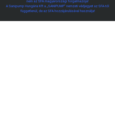
nem az SFA magyarországi forgalmazója!
A Sanipump Hungária Kft a „SANIPUMP” nemzeti védjegyet az SFA-tól
függetlenül, de az SFA hozzájárulásával használja!