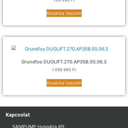
769 990
Ft
Kosárba teszem
Grundfos DUOLIFT.270.AP35B.50.06.3
1 059 990
Ft
Kosárba teszem
Kapcsolat
SANIPUMP Hungária Kft.