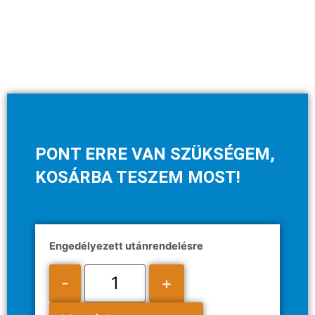
PONT ERRE VAN SZÜKSÉGEM,
KOSÁRBA TESZEM MOST!
Engedélyezett utánrendelésre
-
+