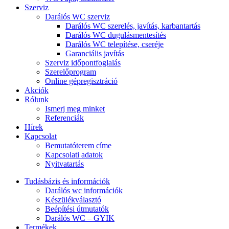
Szerviz
Darálós WC szerviz
Darálós WC szerelés, javítás, karbantartás
Darálós WC dugulásmentesítés
Darálós WC telepítése, cseréje
Garanciális javítás
Szerviz időpontfoglalás
Szerelőprogram
Online gépregisztráció
Akciók
Rólunk
Ismerj meg minket
Referenciák
Hírek
Kapcsolat
Bemutatóterem címe
Kapcsolati adatok
Nyitvatartás
Tudásbázis és információk
Darálós wc információk
Készülékválasztó
Beépítési útmutatók
Darálós WC – GYIK
Termékek