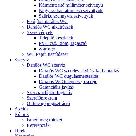
Kármentesítő milliméter szivattyú
Nagy szabad átömlésű szivattyúk
Szürke szennyvíz szivattyúk
Felújított darálós WC
Darálós WC alkatrészek
Szerelvények
Telepítő készletek
PVC cső, idom, ragasztó
Zsírfogó
WC Papír, tisztítószer
Szerviz
Darálós WC szerviz
Darálós WC szerelés, javítás, karbantartás
Darálós WC dugulásmentesítés
Darálós WC telepítése, cseréje
Garanciális javítás
Szerviz időpontfoglalás
Szerelőprogram
Online gépregisztráció
Akciók
Rólunk
Ismerj meg minket
Referenciák
Hírek