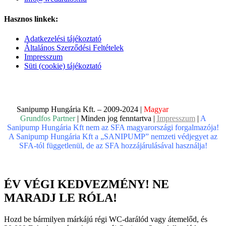
Hasznos linkek:
Adatkezelési tájékoztató
Általános Szerződési Feltételek
Impresszum
Süti (cookie) tájékoztató
Sanipump Hungária Kft. – 2009-2024 |
Magyar
Vállalkozás,
Grundfos Partner
| Minden jog fenntartva |
Impresszum
|
A
Sanipump Hungária Kft nem az SFA magyarországi forgalmazója!
A Sanipump Hungária Kft a „SANIPUMP” nemzeti védjegyet az
SFA-tól függetlenül, de az SFA hozzájárulásával használja!
ÉV VÉGI KEDVEZMÉNY! NE
MARADJ LE RÓLA!
Hozd be bármilyen márkájú régi WC-darálód vagy átemelőd, és