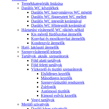
Termékkategóriák listázása
Darálós WC készülékek
Darálós WC hagyományos WC mögött
Darálós WC függesztett WC mellett
Darálós WC integrált kerámiával
Darálós WC félintegrált kerámiával
Háztartási vízátemelő WC rákötés nélkül
Kis méretű fürdőszobai átemelők
Konyhai és mosókonyhai átemelők
Kondenzvíz átemelők
Hajó, lakóautó átemelők
Szennyvízátemelő telepek
Tartályok, aknák, szeparátorok
Föld alatti tartályok
Föld feletti tartályok
Vízkezelő és tisztító szeparátorok
Elsődleges kezelők
Másodlagos kezelők
Szennyvíztisztító rendszerek
Zsírfogók
Autómosó tisztítók
Kimosó esővíz kezelők
Vegyi tartályok
Merülő szivattyúk
Daráló késes szivattyúk