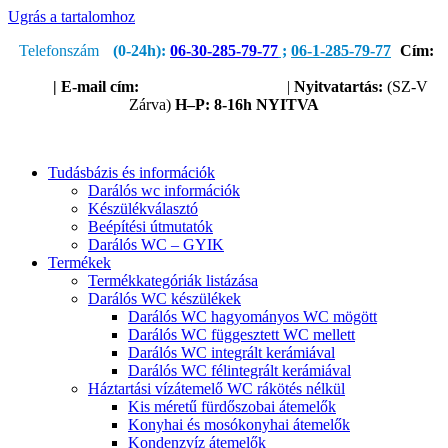
Ugrás a tartalomhoz
Telefonszám
(0-24h):
06-30-285-79-77
;
06-1-285-79-77
Cím:
1205 Budapest, Nagykőrösi út 51.
(Útvonaltervezéshez kattints
ide!)
|
E-mail cím:
service@sanipump.hu
|
Nyitvatartás:
(SZ-V
Zárva)
H–P:
8-16h NYITVA
Tudásbázis és információk
Darálós wc információk
Készülékválasztó
Beépítési útmutatók
Darálós WC – GYIK
Termékek
Termékkategóriák listázása
Darálós WC készülékek
Darálós WC hagyományos WC mögött
Darálós WC függesztett WC mellett
Darálós WC integrált kerámiával
Darálós WC félintegrált kerámiával
Háztartási vízátemelő WC rákötés nélkül
Kis méretű fürdőszobai átemelők
Konyhai és mosókonyhai átemelők
Kondenzvíz átemelők