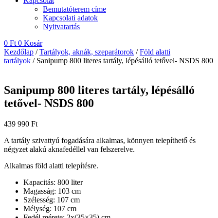
Kapcsolat
Bemutatóterem címe
Kapcsolati adatok
Nyitvatartás
0
Ft
0
Kosár
Kezdőlap
/
Tartályok, aknák, szeparátorok
/
Föld alatti
tartályok
/ Sanipump 800 literes tartály, lépésálló tetővel- NSDS 800
Sanipump 800 literes tartály, lépésálló
tetővel- NSDS 800
439 990
Ft
A tartály szivattyú fogadására alkalmas, könnyen telepíthető és
négyzet alakú aknafedéllel van felszerelve.
Alkalmas föld alatti telepítésre.
Kapacitás: 800 liter
Magasság: 103 cm
Szélesség: 107 cm
Mélység: 107 cm
Fedél mérete: 2x(35×35) cm