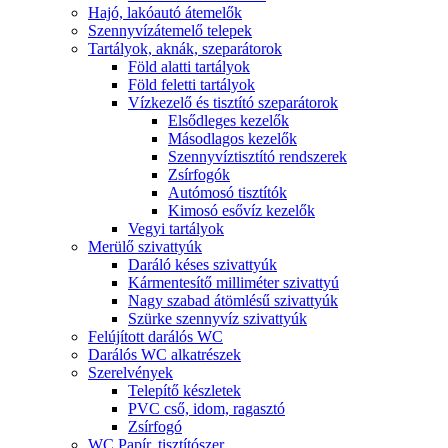
Hajó, lakóautó átemelők
Szennyvízátemelő telepek
Tartályok, aknák, szeparátorok
Föld alatti tartályok
Föld feletti tartályok
Vízkezelő és tisztító szeparátorok
Elsődleges kezelők
Másodlagos kezelők
Szennyvíztisztító rendszerek
Zsírfogók
Autómosó tisztítók
Kimosó esővíz kezelők
Vegyi tartályok
Merülő szivattyúk
Daráló késes szivattyúk
Kármentesítő milliméter szivattyú
Nagy szabad átömlésű szivattyúk
Szürke szennyvíz szivattyúk
Felújított darálós WC
Darálós WC alkatrészek
Szerelvények
Telepítő készletek
PVC cső, idom, ragasztó
Zsírfogó
WC Papír, tisztítószer