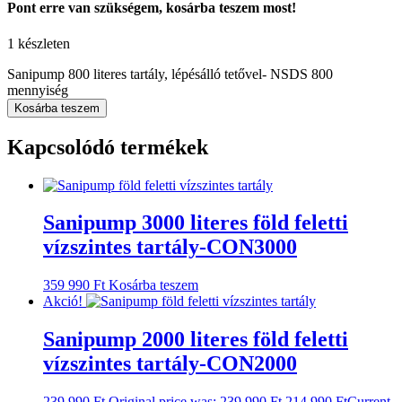
Pont erre van szükségem, kosárba teszem most!
1 készleten
Sanipump 800 literes tartály, lépésálló tetővel- NSDS 800
mennyiség
Kosárba teszem
Kapcsolódó termékek
Sanipump 3000 literes föld feletti
vízszintes tartály-CON3000
359 990
Ft
Kosárba teszem
Akció!
Sanipump 2000 literes föld feletti
vízszintes tartály-CON2000
239 990
Ft
Original price was: 239 990 Ft.
214 990
Ft
Current