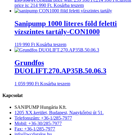
price is: 214 990 Ft.
Kosárba teszem
Sanipump 1000 literes föld feletti
vízszintes tartály-CON1000
119 990
Ft
Kosárba teszem
Grundfos
DUOLIFT.270.AP35B.50.06.3
1 059 990
Ft
Kosárba teszem
Kapcsolat
SANIPUMP Hungária Kft.
1205 XX.kerület, Budapest, Nagykőrösi út 51.
Telefonszám: +36-1/285-7977
Mobil: +36-30/285-7977
Fax: +36-1/285-7977
info@wcdaralos.hu