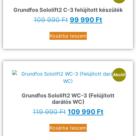
Grundfos Sololift2 C-3 felújított készülék
109 990
Ft
99 990
Ft
Kosárba teszem
Akció!
Grundfos Sololift2 WC-3 (Felújított
darálós WC)
119 990
Ft
109 990
Ft
Kosárba teszem