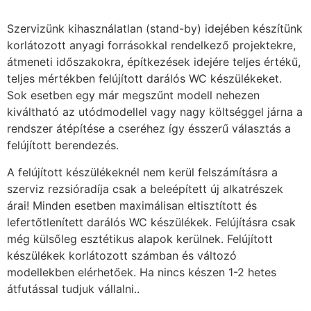
Szervizünk kihasználatlan (stand-by) idejében készítünk
korlátozott anyagi forrásokkal rendelkező projektekre,
átmeneti időszakokra, építkezések idejére teljes értékű,
teljes mértékben felújított darálós WC készülékeket.
Sok esetben egy már megszűnt modell nehezen
kiváltható az utódmodellel vagy nagy költséggel járna a
rendszer átépítése a cseréhez így ésszerű választás a
felújított berendezés.
A felújított készülékeknél nem kerül felszámításra a
szerviz rezsióradíja csak a beleépített új alkatrészek
árai! Minden esetben maximálisan eltisztított és
lefertőtlenített darálós WC készülékek. Felújításra csak
még külsőleg esztétikus alapok kerülnek. Felújított
készülékek korlátozott számban és változó
modellekben elérhetőek. Ha nincs készen 1-2 hetes
átfutással tudjuk vállalni..