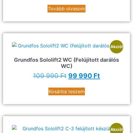
Tovább olvasom
Akció!
Grundfos Sololift2 WC (Felújított darálós
WC)
109 990
Ft
99 990
Ft
Kosárba teszem
Akció!