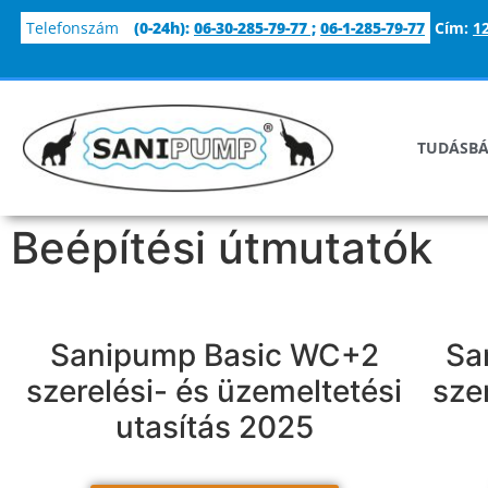
Telefonszám
(0-24h):
06-30-285-79-77
;
06-1-285-79-77
Cím:
1
TUDÁSBÁ
Beépítési útmutatók
Sanipump Basic WC+2
Sa
szerelési- és üzemeltetési
sze
utasítás 2025