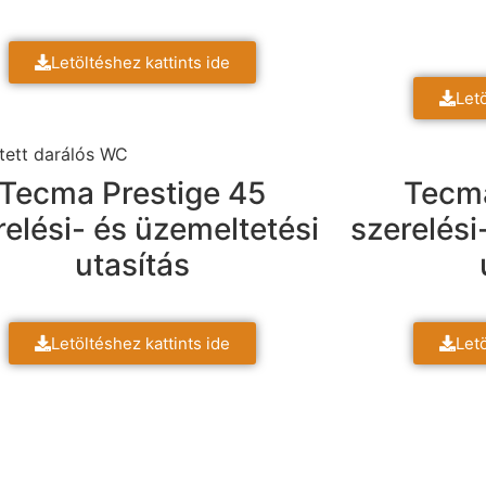
Letöltéshez kattints ide
Letö
Tecma Prestige 45
Tecma
relési- és üzemeltetési
szerelési
utasítás
Letöltéshez kattints ide
Letö