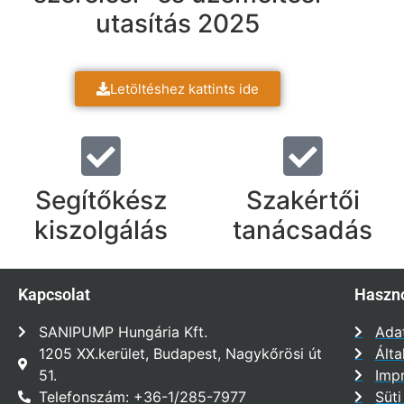
utasítás 2025
Letöltéshez kattints ide
Segítőkész
Szakértői
kiszolgálás
tanácsadás
Kapcsolat
Haszno
SANIPUMP Hungária Kft.
Adat
1205 XX.kerület, Budapest, Nagykőrösi út
Álta
51.
Imp
Telefonszám: +36-1/285-7977
Süti