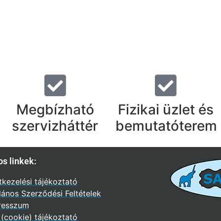
Megbízható
Fizikai üzlet és
szervizháttér
bemutatóterem
s linkek:
kezelési tájékoztató
lános Szerződési Feltételek
resszum
 (cookie) tájékoztató