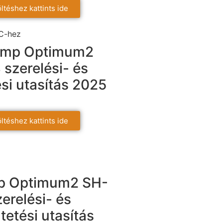
ltéshez kattints ide
ump Optimum2
szerelési- és
si utasítás 2025
ltéshez kattints ide
p Optimum2 SH-
zerelési- és
tetési utasítás