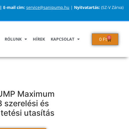
|
E-mail cím:
service@sanipump.hu
|
Nyitvatartás:
(SZ-V Zárva)
0
RÓLUNK
HÍREK
KAPCSOLAT
0
Ft
UMP Maximum
szerelési és
tetési utasítás