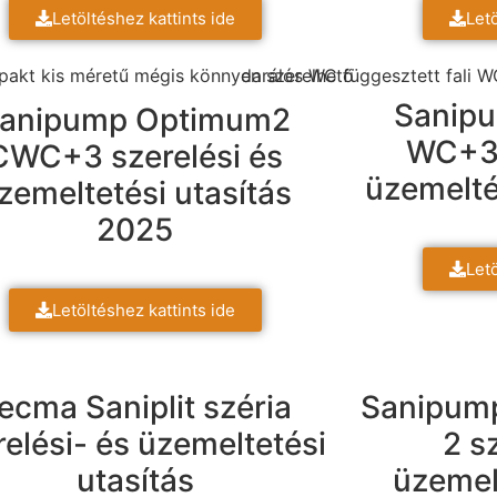
Letöltéshez kattints ide
Letö
Sanip
anipump Optimum2
WC+3 
CWC+3 szerelési és
üzemelté
zemeltetési utasítás
2025
Letö
Letöltéshez kattints ide
ecma Saniplit széria
Sanipum
relési- és üzemeltetési
2 s
utasítás
üzemel