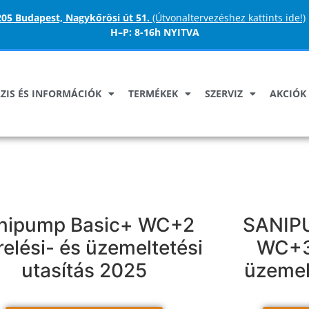
205 Budapest, Nagykőrösi út 51.
(Útvonaltervezéshez kattints ide!)
H–P:
8-16h NYITVA
ZIS ÉS INFORMÁCIÓK
TERMÉKEK
SZERVIZ
AKCIÓK
nipump Basic+ WC+2
SANIP
relési- és üzemeltetési
WC+3 
utasítás 2025
üzemel