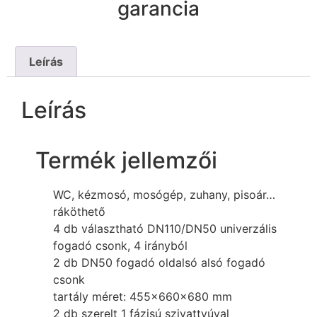
garancia
Leírás
Leírás
Termék jellemzői
WC, kézmosó, mosógép, zuhany, pisoár…
ráköthető
4 db választható DN110/DN50 univerzális
fogadó csonk, 4 irányból
2 db DN50 fogadó oldalsó alsó fogadó
csonk
tartály méret: 455x660x680 mm
2 db szerelt 1 fázisú szivattyúval