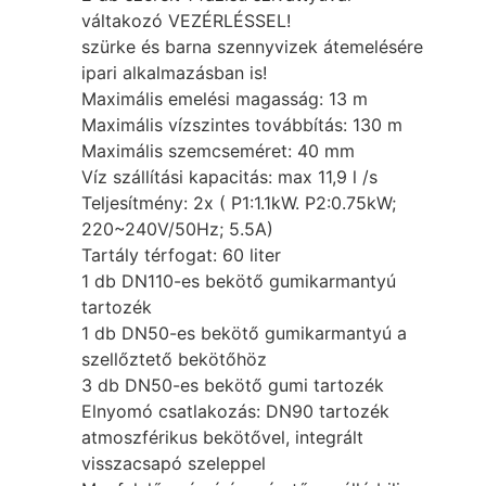
váltakozó VEZÉRLÉSSEL!
szürke és barna szennyvizek átemelésére
ipari alkalmazásban is!
Maximális emelési magasság: 13 m
Maximális vízszintes továbbítás: 130 m
Maximális szemcseméret: 40 mm
Víz szállítási kapacitás: max 11,9 l /s
Teljesítmény: 2x ( P1:1.1kW. P2:0.75kW;
220~240V/50Hz; 5.5A)
Tartály térfogat: 60 liter
1 db DN110-es bekötő gumikarmantyú
tartozék
1 db DN50-es bekötő gumikarmantyú a
szellőztető bekötőhöz
3 db DN50-es bekötő gumi tartozék
Elnyomó csatlakozás: DN90 tartozék
atmoszférikus bekötővel, integrált
visszacsapó szeleppel