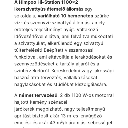
A Himpoo Hi-Station 1100×2
ikerszivattyús
átemelő állomá
s egy
sokoldalú,
variálható 10 bemenetes
szürke
víz- és szennyvízszivattyú állomás, amely
erőteljes teljesítményt nyújt. Váltakozó
idővezérlővel ellátva, ami felváltva működteti
a szivattyúkat, elkerülendő egy szivattyú
túlterhelését! Beépített visszamosási
funkcióval, ami eltávolítja a lerakódásokat és
szennyeződéseket a tartály aljáról és a
szintérzékelőről. Kereskedelmi vagy lakossági
használatra tervezték, vállalkozásokat,
nagylakásokat és stúdiókat kiszolgálására.
A
német tervezésű
, 2 db 1100 W-os motorral
hajtott kemény szénacél
járókerék
megbízható, nagy teljesítményű
aprítást biztosít
akár 13 m-es lenyűgöző
emelést és akár 43 m³/h áramlási sebességet