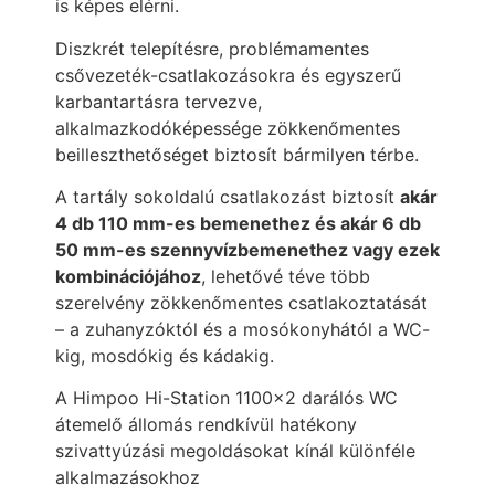
is képes elérni.
Diszkrét telepítésre, problémamentes
csővezeték-csatlakozásokra és egyszerű
karbantartásra tervezve,
alkalmazkodóképessége zökkenőmentes
beilleszthetőséget biztosít bármilyen térbe.
A tartály sokoldalú csatlakozást biztosít
akár
4 db 110 mm-es bemenethez és akár 6 db
50 mm-es szennyvízbemenethez vagy ezek
kombinációjához
, lehetővé téve több
szerelvény zökkenőmentes csatlakoztatását
– a zuhanyzóktól és a mosókonyhától a WC-
kig, mosdókig és kádakig.
A Himpoo Hi-Station 1100×2 darálós WC
átemelő állomás rendkívül hatékony
szivattyúzási megoldásokat kínál különféle
alkalmazásokhoz