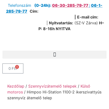
Telefonszám
(0-24h):
06-30-285-79-77
;
06-1-
285-79-77
Cím:
1205 Budapest, Nagykőrösi út 51.
(Útvonaltervezéshez kattints ide!)
|
E-mail cím:
service@sanipump.hu
|
Nyitvatartás:
(SZ-V Zárva)
H–
P:
8-16h NYITVA
0
0
Ft
Kezdőlap
/
Szennyvízátemelő telepek
/
Külső
motoros
/ Himpoo Hi-Station 1100-2 ikerszivattyús
szennyvíz átemelő telep