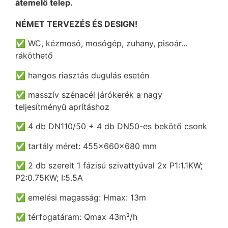
átemelő telep.
NÉMET TERVEZÉS ÉS DESIGN!
✅ WC, kézmosó, mosógép, zuhany, pisoár…
ráköthető
✅ hangos riasztás dugulás esetén
✅ masszív szénacél járókerék a nagy
teljesítményű aprításhoz
✅ 4 db DN110/50 + 4 db DN50-es bekötő csonk
✅ tartály méret: 455×660×680 mm
✅ 2 db szerelt 1 fázisú szivattyúval 2x P1:1.1KW;
P2:0.75KW; I:5.5A
✅ emelési magasság: Hmax: 13m
✅ térfogatáram: Qmax 43m³/h