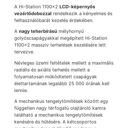
A Hi-Station 1100×2
LCD-képernyős
vezérlődobozzal
rendelkezik a kényelmes és
felhasználóbarát kezelés érdekében.
A
nagy teherbírású
mélyhornyú
golyóscsapágyakkal megépített Hi-Station
1100×2 masszív terhelések kezelésére lett
tervezve.
Névleges üzemi feltételek mellett a maximális
radiális és axiális terhelés mellett a
folyamatosan működtetett csapágyak
élettartamának legalább 25 000 órának kell
lennie.
A mechanikus tengelytömítések között egy
független nagy térfogatú olajtároló kamra
található a mechanikus tengelytömítések
kenésére és hűtésére. A k
étcsoportos