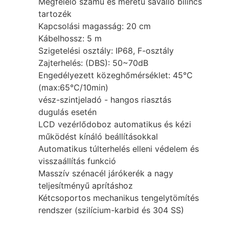
Megfelelő számú és méretű saválló bilincs
tartozék
Kapcsolási magasság: 20 cm
Kábelhossz: 5 m
Szigetelési osztály: IP68, F-osztály
Zajterhelés: (DBS): 50~70dB
Engedélyezett közeghőmérséklet: 45℃
(max:65℃/10min)
vész-szintjeladó - hangos riasztás
dugulás esetén
LCD vezérlődoboz automatikus és kézi
működést kínáló beállításokkal
Automatikus túlterhelés elleni védelem és
visszaállítás funkció
Masszív szénacél járókerék a nagy
teljesítményű aprításhoz
Kétcsoportos mechanikus tengelytömítés
rendszer (szilícium-karbid és 304 SS)