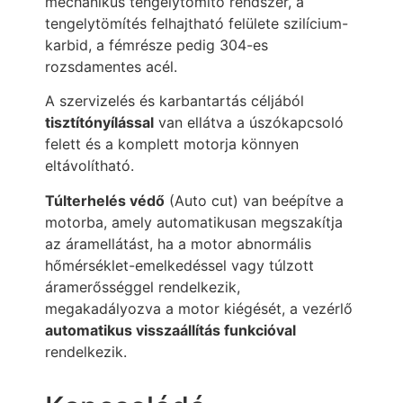
mechanikus tengelytömítő rendszer, a
tengelytömítés felhajtható felülete szilícium-
karbid, a fémrésze pedig 304-es
rozsdamentes acél.
A szervizelés és karbantartás céljából
tisztítónyílással
van ellátva a úszókapcsoló
felett és a komplett motorja könnyen
eltávolítható.
Túlterhelés védő
(Auto cut) van beépítve a
motorba, amely automatikusan megszakítja
az áramellátást, ha a motor abnormális
hőmérséklet-emelkedéssel vagy túlzott
áramerősséggel rendelkezik,
megakadályozva a motor kiégését, a vezérlő
automatikus visszaállítás funkcióval
rendelkezik.