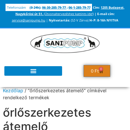
Telefonszám
(0-24h):
06-30-285-79-77
;
06-1-285-79-77
Cím:
1205 Budapest,
Nagykőrösi út 51.
(Útvonaltervezéshez kattints ide!)
|
E-mail cím:
service@sanipump.hu
|
Nyitvatartás:
(SZ-V Zárva)
H–P:
8-16h NYITVA
0
0
Ft
Kezdőlap
/ “őrlőszerkezetes átemelő” címkével
rendelkező termékek
őrlőszerkezetes
átemelő