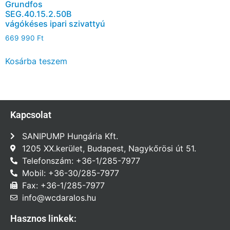
Grundfos
SEG.40.15.2.50B
vágókéses ipari szivattyú
669 990
Ft
Kosárba teszem
Kapcsolat
SANIPUMP Hungária Kft.
1205 XX.kerület, Budapest, Nagykőrösi út 51.
Telefonszám: +36-1/285-7977
Mobil: +36-30/285-7977
Fax: +36-1/285-7977
info@wcdaralos.hu
Hasznos linkek: