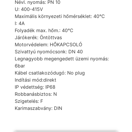
Névl. nyomás:
PN 10
U:
400-415V
Maximális környezeti hőmérséklet:
40°C
I:
4A
Folyadék max. hőm.:
40°C
Járókerék:
Öntöttvas
Motorvédelem:
HŐKAPCSOLÓ
Szivattyú nyomócsonk:
DN 40
Legnagyobb megengedett üzemi nyomás:
6bar
Kábel csatlakozódugó:
No plug
Indítási mód:
direkt
IP védettség:
IP68
Robbanásbiztos:
N
Szigetelés:
F
Karimaszabvány:
DIN