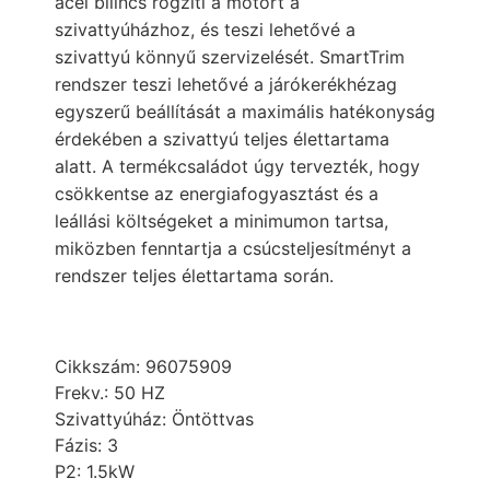
acél bilincs rögzíti a motort a
szivattyúházhoz, és teszi lehetővé a
szivattyú könnyű szervizelését. SmartTrim
rendszer teszi lehetővé a járókerékhézag
egyszerű beállítását a maximális hatékonyság
érdekében a szivattyú teljes élettartama
alatt. A termékcsaládot úgy tervezték, hogy
csökkentse az energiafogyasztást és a
leállási költségeket a minimumon tartsa,
miközben fenntartja a csúcsteljesítményt a
rendszer teljes élettartama során.
Cikkszám:
96075909
Frekv.:
50 HZ
Szivattyúház:
Öntöttvas
Fázis:
3
P2:
1.5kW