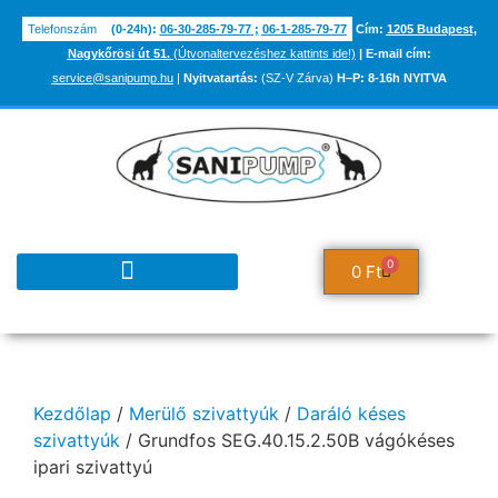
Telefonszám
(0-24h):
06-30-285-79-77
;
06-1-285-79-77
Cím:
1205 Budapest,
Nagykőrösi út 51.
(Útvonaltervezéshez kattints ide!)
|
E-mail cím:
service@sanipump.hu
|
Nyitvatartás:
(SZ-V Zárva)
H–P:
8-16h NYITVA
0
0
Ft
TUDÁSBÁZIS ÉS INFORMÁCIÓK
Kezdőlap
/
Merülő szivattyúk
/
Daráló késes
szivattyúk
/ Grundfos SEG.40.15.2.50B vágókéses
ipari szivattyú