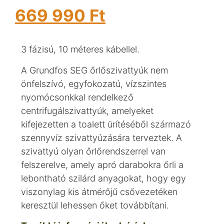
669 990
Ft
3 fázisú, 10 méteres kábellel.
A Grundfos SEG őrlőszivattyúk nem
önfelszívó, egyfokozatú, vízszintes
nyomócsonkkal rendelkező
centrifugálszivattyúk, amelyeket
kifejezetten a toalett ürítéséből származó
szennyvíz szivattyúzására terveztek. A
szivattyú olyan őrlőrendszerrel van
felszerelve, amely apró darabokra őrli a
lebontható szilárd anyagokat, hogy egy
viszonylag kis átmérőjű csővezetéken
keresztül lehessen őket továbbítani.