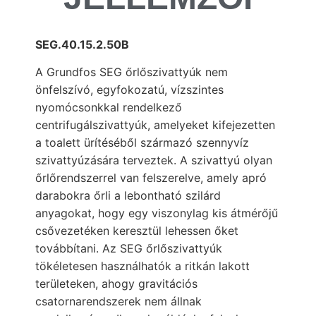
SEG.40.15.2.50B
A Grundfos SEG őrlőszivattyúk nem
önfelszívó, egyfokozatú, vízszintes
nyomócsonkkal rendelkező
centrifugálszivattyúk, amelyeket kifejezetten
a toalett ürítéséből származó szennyvíz
szivattyúzására terveztek. A szivattyú olyan
őrlőrendszerrel van felszerelve, amely apró
darabokra őrli a lebontható szilárd
anyagokat, hogy egy viszonylag kis átmérőjű
csővezetéken keresztül lehessen őket
továbbítani. Az SEG őrlőszivattyúk
tökéletesen használhatók a ritkán lakott
területeken, ahogy gravitációs
csatornarendszerek nem állnak