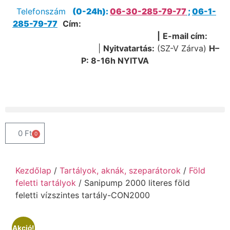
Telefonszám
(0-24h):
06-30-285-79-77
;
06-1-
285-79-77
Cím:
1205 Budapest, Nagykőrösi út 51.
(Útvonaltervezéshez kattints ide!)
|
E-mail cím:
service@sanipump.hu
|
Nyitvatartás:
(SZ-V Zárva)
H–
P:
8-16h NYITVA
0
Ft
0
Kezdőlap
/
Tartályok, aknák, szeparátorok
/
Föld
feletti tartályok
/ Sanipump 2000 literes föld
feletti vízszintes tartály-CON2000
Akció!