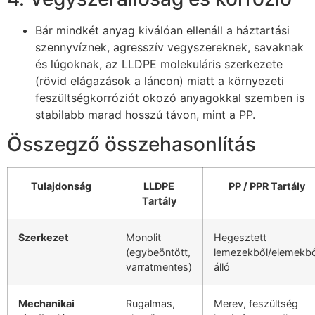
Bár mindkét anyag kiválóan ellenáll a háztartási
szennyvíznek, agresszív vegyszereknek, savaknak
és lúgoknak, az LLDPE molekuláris szerkezete
(rövid elágazások a láncon) miatt a környezeti
feszültségkorróziót okozó anyagokkal szemben is
stabilabb marad hosszú távon, mint a PP.
Összegző összehasonlítás
Tulajdonság
LLDPE
PP / PPR Tartály
Tartály
Szerkezet
Monolit
Hegesztett
(egybeöntött,
lemezekből/elemekbő
varratmentes)
álló
Mechanikai
Rugalmas,
Merev, feszültség