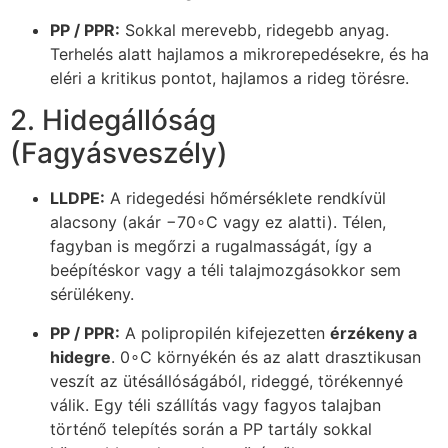
PP / PPR:
Sokkal merevebb, ridegebb anyag.
Terhelés alatt hajlamos a mikrorepedésekre, és ha
eléri a kritikus pontot, hajlamos a rideg törésre.
2. Hidegállóság
(Fagyásveszély)
LLDPE:
A ridegedési hőmérséklete rendkívül
alacsony (akár
−
7
0
∘
C
vagy ez alatti). Télen,
fagyban is megőrzi a rugalmasságát, így a
beépítéskor vagy a téli talajmozgásokkor sem
sérülékeny.
PP / PPR:
A polipropilén kifejezetten
érzékeny a
hidegre
.
0
∘
C
környékén és az alatt drasztikusan
veszít az ütésállóságából, rideggé, törékennyé
válik. Egy téli szállítás vagy fagyos talajban
történő telepítés során a PP tartály sokkal