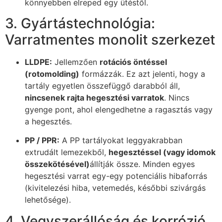
könnyebben elreped egy ütéstől.
3. Gyártástechnológia:
Varratmentes monolit szerkezet
LLDPE:
Jellemzően
rotációs öntéssel
(rotomolding)
formázzák. Ez azt jelenti, hogy a
tartály egyetlen összefüggő darabból áll,
nincsenek rajta hegesztési varratok
. Nincs
gyenge pont, ahol elengedhetne a ragasztás vagy
a hegesztés.
PP / PPR:
A PP tartályokat leggyakrabban
extrudált lemezekből,
hegesztéssel (vagy idomok
összekötésével)
állítják össze. Minden egyes
hegesztési varrat egy-egy potenciális hibaforrás
(kivitelezési hiba, vetemedés, későbbi szivárgás
lehetősége).
4. Vegyszerállóság és korrózió