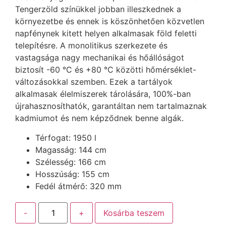
Tengerzöld színükkel jobban illeszkednek a
környezetbe és ennek is köszönhetően közvetlen
napfénynek kitett helyen alkalmasak föld feletti
telepítésre. A monolitikus szerkezete és
vastagsága nagy mechanikai és hőállóságot
biztosít -60 °C és +80 °C közötti hőmérséklet-
változásokkal szemben. Ezek a tartályok
alkalmasak élelmiszerek tárolására, 100%-ban
újrahasznosíthatók, garantáltan nem tartalmaznak
kadmiumot és nem képződnek benne algák.
Térfogat: 1950 l
Magasság: 144 cm
Szélesség: 166 cm
Hosszúság: 155 cm
Fedél átmérő: 320 mm
-
+
Kosárba teszem