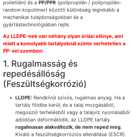
polietilén) és a
PP/PPR
(polipropilén / polipropilén-
random kopolimer) közötti különbség leginkább a
mechanikai tulajdonságokban és a
gyártástechnológiában rejlik.
Az LLDPE-nek van néhány olyan óriási előnye, ami
miatt a komolyabb tartályoknál szinte verhetetlen a
PP-vel szemben:
1. Rugalmasság és
repedésállóság
(Feszültségkorrózió)
LLDPE:
Rendkívül szívós, rugalmas anyag. Ha a
tartály földbe kerül, és a talaj mozgásából,
megoszló terhelésből vagy a talajvíz nyomásából
adódóan deformálódik, az LLDPE tartály
rugalmasan alakváltozik, de nem reped meg
.
Kiváló a feszültségkorróziós ellenállása (ESCR).