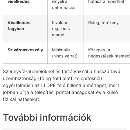
viselkedés
elnyeli a
hatására repedhet
deformációt
Viselkedés
Kiválóan
Rideg, törékeny
fagyban
rugalmas
marad
Szivárgásveszély
Minimális
Közepes (a
(nincs varrat)
hegesztések mentén
Szennyvíz-átemelőknél és tartályoknál a hosszú távú
üzembiztonság (főleg föld alatti telepítésnél)
egyértelműen az LLDPE felé billenti a mérleget, mert
jobban bírja a telepítési pontatlanságokat és a külső
fizikai hatásokat.
További információk