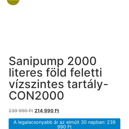
Sanipump 2000
literes föld feletti
vízszintes tartály-
CON2000
239 990
Ft
214 990
Ft
A legalacsonyabb ár az elmúlt 30 napban:
239
990
Ft