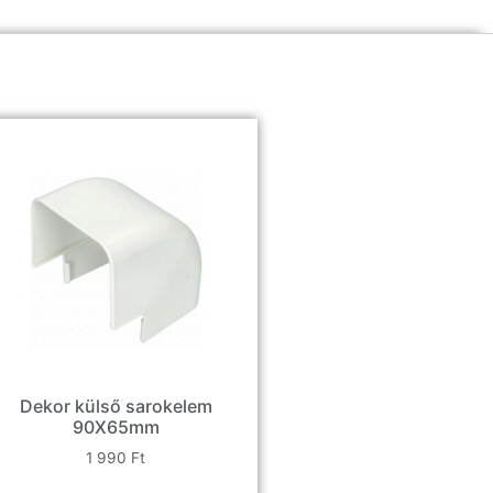
Dekor külső sarokelem
90X65mm
1 990
Ft