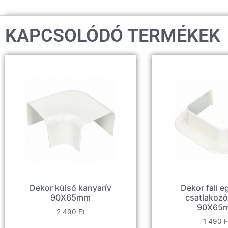
KAPCSOLÓDÓ TERMÉKEK
Dekor külső kanyarív
Dekor fali 
90X65mm
csatlakozó
90X65
2 490
Ft
1 490
F