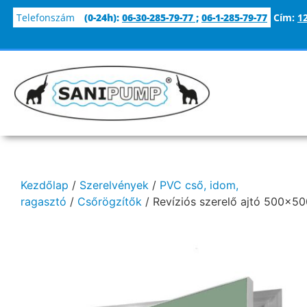
Telefonszám
(0-24h):
06-30-285-79-77
;
06-1-285-79-77
Cím:
1
Kezdőlap
/
Szerelvények
/
PVC cső, idom,
ragasztó
/
Csőrögzítők
/ Revíziós szerelő ajtó 500×50