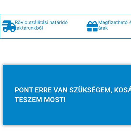
Rövid szállítási határidő
Megfizethető 
raktárunkból
árak
PONT ERRE VAN SZÜKSÉGEM, KOS
TESZEM MOST!