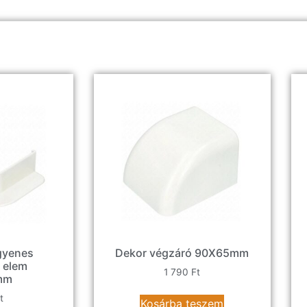
egyenes
Dekor végzáró 90X65mm
 elem
1 790
Ft
mm
t
Kosárba teszem