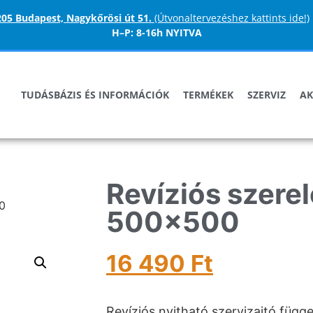
205 Budapest, Nagykőrösi út 51.
(Útvonaltervezéshez kattints ide!)
H–P:
8-16h NYITVA
TUDÁSBÁZIS ÉS INFORMÁCIÓK
TERMÉKEK
SZERVIZ
AK
Revíziós szerel
0
500×500
16 490
Ft
Revíziós nyitható szervizajtó függe