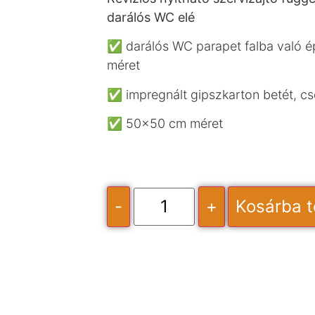
darálós WC elé
✅ darálós WC parapet falba való é
méret
✅ impregnált gipszkarton betét, c
✅ 50×50 cm méret
-
+
Kosárba 