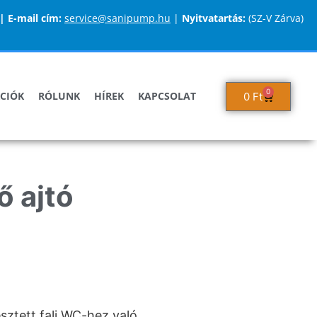
|
E-mail cím:
service@sanipump.hu
|
Nyitvatartás:
(SZ-V Zárva)
0
CIÓK
RÓLUNK
HÍREK
KAPCSOLAT
0
Ft
ő ajtó
sztett fali WC-hez való