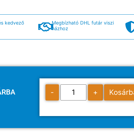
és kedvező
Megbízható DHL futár viszi
házhoz
ÁRBA
-
+
Kosárb