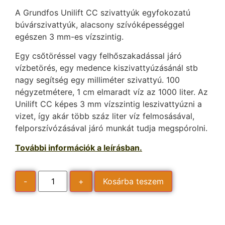
A Grundfos Unilift CC szivattyúk egyfokozatú
búvárszivattyúk, alacsony szívóképességgel
egészen 3 mm-es vízszintig.
Egy csőtöréssel vagy felhőszakadással járó
vízbetörés, egy medence kiszivattyúzásánál stb
nagy segítség egy milliméter szivattyú. 100
négyzetmétere, 1 cm elmaradt víz az 1000 liter. Az
Unilift CC képes 3 mm vízszintig leszivattyúzni a
vizet, így akár több száz liter víz felmosásával,
felporszívózásával járó munkát tudja megspórolni.
További információk a leírásban.
-
+
Kosárba teszem