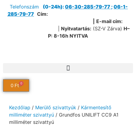
Telefonszám
(0-24h):
06-30-285-79-77
;
06-1-
285-79-77
Cím:
1205 Budapest, Nagykőrösi út 51.
(Útvonaltervezéshez kattints ide!)
|
E-mail cím:
service@sanipump.hu
|
Nyitvatartás:
(SZ-V Zárva)
H–
P:
8-16h NYITVA
0
0
Ft
Kezdőlap
/
Merülő szivattyúk
/
Kármentesítő
milliméter szivattyú
/ Grundfos UNILIFT CC9 A1
milliméter szivattyú