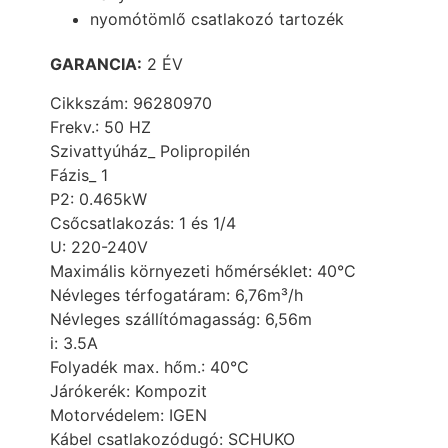
nyomótömlő csatlakozó tartozék
GARANCIA:
2 ÉV
Cikkszám:
96280970
Frekv.:
50 HZ
Szivattyúház_
Polipropilén
Fázis_
1
P2:
0.465kW
Csőcsatlakozás:
1 és 1/4
U:
220-240V
Maximális környezeti hőmérséklet:
40°C
Névleges térfogatáram:
6,76m³/h
Névleges szállítómagasság:
6,56m
i:
3.5A
Folyadék max. hőm.:
40°C
Járókerék:
Kompozit
Motorvédelem:
IGEN
Kábel csatlakozódugó:
SCHUKO