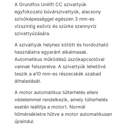
A Grundfos Unilift CC szivattyúk
egyfokozatú búvárszivattyúk, alacsony
szívóképességgel egészen 3 mm-es
vízszintig
esővíz és szürke szennyvíz
szivattyúzására.
A szivattyúk helyhez kötött és hordozható
használatra egyaránt alkalmasak.
Automatikus működésű úszókapcsolóval
vannak felszerelve. A szivattyúk lehetővé
teszik a ø10 mm-es részecskék szabad
áthaladását.
A motor automatikus túlterhelés elleni
védelemmel rendelkezik, amely túlterhelés
esetén leállítja a motort. Normál
hőmérsékletre hűtve a motor automatikusan
újraindul.