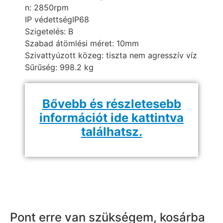
n:
2850rpm
IP védettség
IP68
Szigetelés:
B
Szabad átömlési méret:
10mm
Szivattyúzott közeg: tiszta nem agresszív víz
Sűrűség: 998.2 kg
Bővebb és részletesebb
információt ide kattintva
találhatsz.
Pont erre van szükségem, kosárba