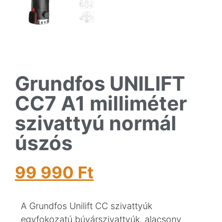
Grundfos UNILIFT
CC7 A1 milliméter
szivattyú normál
úszós
99 990
Ft
A Grundfos Unilift CC szivattyúk
egyfokozatú búvárszivattyúk, alacsony