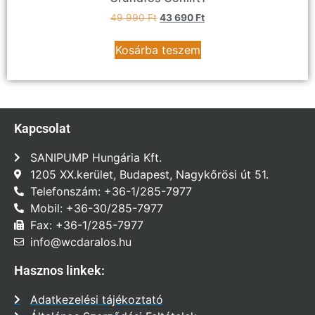
49 990
Ft
43 690
Ft
Kosárba teszem
Kapcsolat
SANIPUMP Hungária Kft.
1205 XX.kerület, Budapest, Nagykőrösi út 51.
Telefonszám: +36-1/285-7977
Mobil: +36-30/285-7977
Fax: +36-1/285-7977
info@wcdaralos.hu
Hasznos linkek:
Adatkezelési tájékoztató