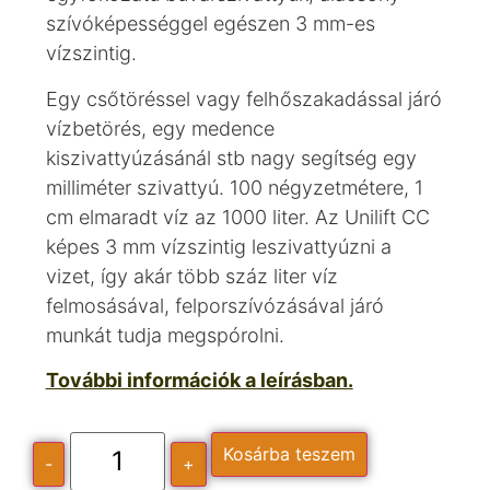
szívóképességgel egészen 3 mm-es
vízszintig.
Egy csőtöréssel vagy felhőszakadással járó
vízbetörés, egy medence
kiszivattyúzásánál stb nagy segítség egy
milliméter szivattyú. 100 négyzetmétere, 1
cm elmaradt víz az 1000 liter. Az Unilift CC
képes 3 mm vízszintig leszivattyúzni a
vizet, így akár több száz liter víz
felmosásával, felporszívózásával járó
munkát tudja megspórolni.
További információk a leírásban.
Kosárba teszem
-
+