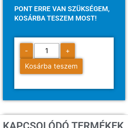
PONT ERRE VAN SZÜKSÉGEM,
KOSÁRBA TESZEM MOST!
-
+
Kosárba teszem
KAPCSOLÓDÓ TERMÉKEK