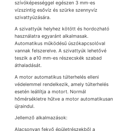
szívóképességgel egészen 3 mm-es
vízszintig
esővíz és szürke szennyvíz
szivattyúzására.
A szivattyúk helyhez kötött és hordozható
használatra egyaránt alkalmasak.
Automatikus működésű úszókapcsolóval
vannak felszerelve. A szivattyúk lehetővé
teszik a ø10 mm-es részecskék szabad
áthaladását.
A motor automatikus túlterhelés elleni
védelemmel rendelkezik, amely túlterhelés
esetén leállítja a motort. Normál
hőmérsékletre hűtve a motor automatikusan
újraindul.
Jellemző alkalmazások:
Alacsonyan fekvő épületrészekből a