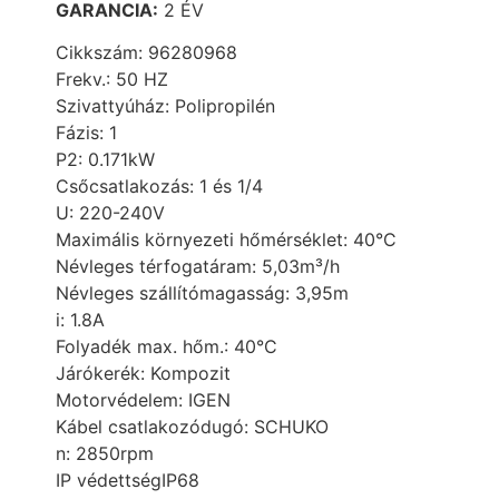
GARANCIA:
2 ÉV
Cikkszám:
96280968
Frekv.:
50 HZ
Szivattyúház:
Polipropilén
Fázis:
1
P2:
0.171kW
Csőcsatlakozás:
1 és 1/4
U:
220-240V
Maximális környezeti hőmérséklet:
40°C
Névleges térfogatáram:
5,03m³/h
Névleges szállítómagasság:
3,95m
i:
1.8A
Folyadék max. hőm.:
40°C
Járókerék:
Kompozit
Motorvédelem:
IGEN
Kábel csatlakozódugó:
SCHUKO
n:
2850rpm
IP védettség
IP68