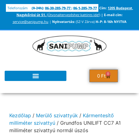
Telefonszám
(0-24h):
06-30-285-79-77
;
06-1-285-79-77
Cím:
1205 Budapest,
Nagykőrösi út 51.
(Útvonaltervezéshez kattints ide!)
|
E-mail cím:
service@sanipump.hu
|
Nyitvatartás:
(SZ-V Zárva)
H–P:
8-16h NYITVA
0
0
Ft
Kezdőlap
/
Merülő szivattyúk
/
Kármentesítő
milliméter szivattyú
/ Grundfos UNILIFT CC7 A1
milliméter szivattyú normál úszós