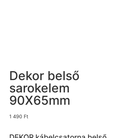
Dekor belső
sarokelem
90X65mm
1 490
Ft
DEKOR kábelcsatorna belső