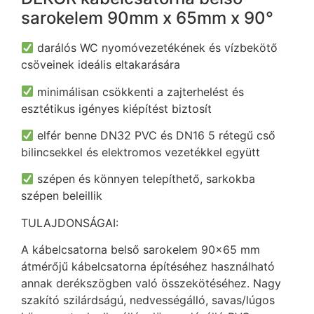
sarokelem 90mm x 65mm x 90°
darálós WC nyomóvezetékének és vízbekötő
csöveinek ideális eltakarására
minimálisan csökkenti a zajterhelést és
esztétikus igényes kiépítést biztosít
elfér benne DN32 PVC és DN16 5 rétegű cső
bilincsekkel és elektromos vezetékkel együtt
szépen és könnyen telepíthető, sarkokba
szépen beleillik
TULAJDONSÁGAI:
A kábelcsatorna belső sarokelem 90×65 mm
átmérőjű kábelcsatorna építéséhez használható
annak derékszögben való összekötéséhez. Nagy
szakító szilárdságú, nedvességálló, savas/lúgos