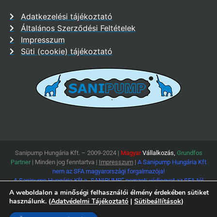
Adatkezelési tájékoztató
Általános Szerződési Feltételek
Impresszum
Süti (cookie) tájékoztató
Sanipump Hungária Kft. – 2009-2024 |
Magyar
Vállalkozás,
Grundfos
Partner
| Minden jog fenntartva |
Impresszum
|
A Sanipump Hungária Kft
nem az SFA magyarországi forgalmazója!
A Sanipump Hungária Kft a „SANIPUMP” nemzeti védjegyet az SFA-tól
függetlenül, de az SFA hozzájárulásával használja!
A weboldalon a minőségi felhasználói élmény érdekében sütiket
használunk. (
Adatvédelmi Tájékoztató
|
Sütibeállítások
)