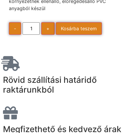
környezetnek ellenálló, elöregedésálló PVC
anyagból készül
-
+
Kosárba teszem
Rövid szállítási határidő
raktárunkból
Megfizethető és kedvező árak