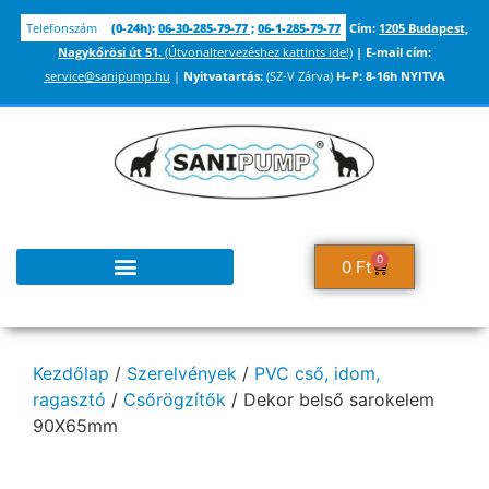
Telefonszám
(0-24h):
06-30-285-79-77
;
06-1-285-79-77
Cím:
1205 Budapest,
Nagykőrösi út 51.
(Útvonaltervezéshez kattints ide!)
|
E-mail cím:
service@sanipump.hu
|
Nyitvatartás:
(SZ-V Zárva)
H–P:
8-16h NYITVA
0
0
Ft
Kezdőlap
/
Szerelvények
/
PVC cső, idom,
ragasztó
/
Csőrögzítők
/ Dekor belső sarokelem
90X65mm