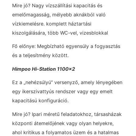
Mire jó? Nagy vízszállítási kapacitás és
emelőmagasság, mélyebb aknákból való
vízkiemelésre. komplett háztartási
kiszolgálására, több WC-vel, vizesblokkal
Fő előnye: Megbízható egyensúly a fogyasztás
és a teljesítmény között.
Himpoo Hi-Station 1100×2
Ez a „nehézsúlyú” versenyző, amely lényegében
egy ikerszivattyús rendszer vagy egy emelt
kapacitású konfiguráció.
Mire jó? Ipari méretű feladatokhoz, társasházak
központi átemelőjének vagy olyan helyekre,
ahol kritikus a folyamatos üzem és a hatalmas