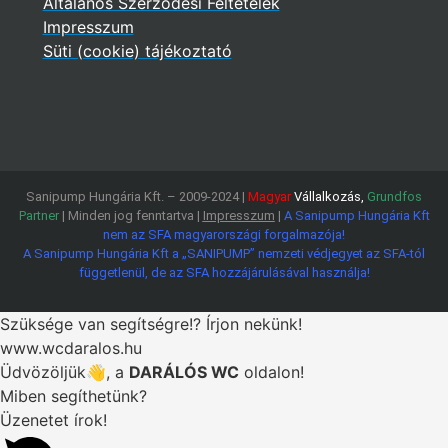
Általános Szerződési Feltételek
Impresszum
Süti (cookie) tájékoztató
Sanipump Hungária Kft. – 2009-2024 |
Magyar
Vállalkozás,
Grundfos
Partner
| Minden jog fenntartva |
Impresszum
|
A Sanipump Hungária Kft
nem az SFA magyarországi forgalmazója!
A Sanipump Hungária Kft a „SANIPUMP” nemzeti védjegyet az SFA-tól
függetlenül, de az SFA hozzájárulásával használja!
Szüksége van segítségre!? Írjon nekünk!
www.wcdaralos.hu
Üdvözöljük👋, a
DARÁLÓS WC
oldalon!
Miben segíthetünk?
Üzenetet írok!