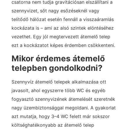
csatorna nem tudja gravitációsan elszállítani a
szennyvizet, sőt nagy esőzéseknél vagy
telítődő hálózat esetén fennáll a visszaáramlás
kockázata is – ami az alsó szintek elöntéséhez
vezethet. Egy jól megtervezett átemelő telep
ezt a kockázatot képes érdemben csökkenteni.
Mikor érdemes átemelő
telepben gondolkodni?
Szennyvíz átemelő telepek alkalmazása ott
javasolt, ahol egyszerre több WC és egyéb
fogyasztó szennyvizének átemelését szeretnék
nagy üzembiztonsággal megoldani. A gyakorlat
azt mutatja, hogy 3–4 WC felett már sokszor
költséghatékonyabb az átemelő telep