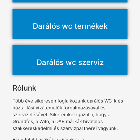
Darálós wc termékek
Darálós wc szerviz
Rólunk
Több éve sikeresen foglalkozunk darálós WC-k és
háztartási vízátemelők forgalmazásával és
szervizelésével. Sikereinket igazolja, hogy a
Grundfos, a Wilo, a DAB márkák hivatalos
szakkereskedelmi és szervizpartnerei vagyunk.
Ezen felül büszkék vagyunk arra,