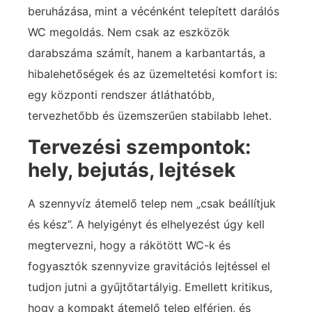
beruházása, mint a vécénként telepített darálós
WC megoldás. Nem csak az eszközök
darabszáma számít, hanem a karbantartás, a
hibalehetőségek és az üzemeltetési komfort is:
egy központi rendszer átláthatóbb,
tervezhetőbb és üzemszerűen stabilabb lehet.
Tervezési szempontok:
hely, bejutás, lejtések
A szennyvíz átemelő telep nem „csak beállítjuk
és kész”. A helyigényt és elhelyezést úgy kell
megtervezni, hogy a rákötött WC-k és
fogyasztók szennyvize gravitációs lejtéssel el
tudjon jutni a gyűjtőtartályig. Emellett kritikus,
hogy a kompakt átemelő telep elférjen, és