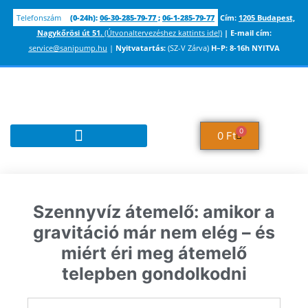
Telefonszám
(0-24h):
06-30-285-79-77
;
06-1-285-79-77
Cím:
1205 Budapest,
Nagykőrösi út 51.
(Útvonaltervezéshez kattints ide!)
|
E-mail cím:
service@sanipump.hu
|
Nyitvatartás:
(SZ-V Zárva)
H–P:
8-16h NYITVA
0
0
Ft
TUDÁSBÁZIS ÉS INFORMÁCIÓK
Szennyvíz átemelő: amikor a
gravitáció már nem elég – és
miért éri meg átemelő
telepben gondolkodni