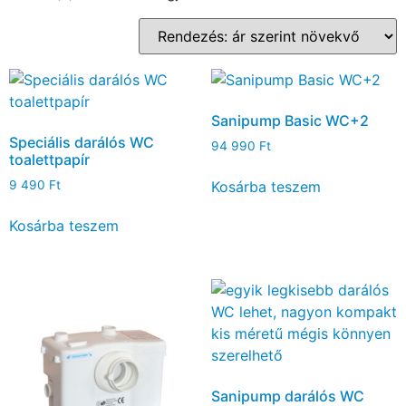
Sanipump Basic WC+2
Speciális darálós WC
94 990
Ft
toalettpapír
Kosárba teszem
9 490
Ft
Kosárba teszem
Sanipump darálós WC