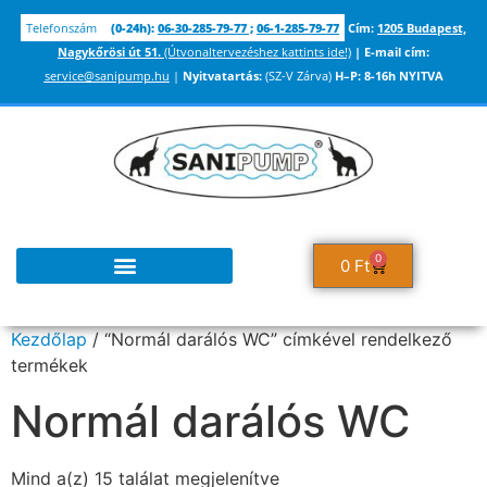
Telefonszám
(0-24h):
06-30-285-79-77
;
06-1-285-79-77
Cím:
1205 Budapest,
Nagykőrösi út 51.
(Útvonaltervezéshez kattints ide!)
|
E-mail cím:
service@sanipump.hu
|
Nyitvatartás:
(SZ-V Zárva)
H–P:
8-16h NYITVA
0
0
Ft
Kezdőlap
/ “Normál darálós WC” címkével rendelkező
termékek
Normál darálós WC
Mind a(z) 15 találat megjelenítve