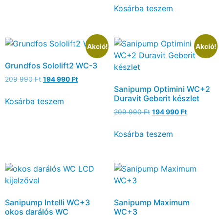
Kosárba teszem
Akció!
Akció!
Grundfos Sololift2 WC-3
209 990
Ft
194 990
Ft
Sanipump Optimini WC+2
Duravit Geberit készlet
Kosárba teszem
209 990
Ft
194 990
Ft
Kosárba teszem
Sanipump Intelli WC+3
Sanipump Maximum
okos darálós WC
WC+3