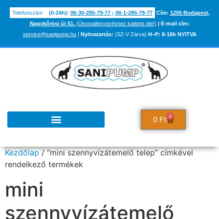
Telefonszám
(0-24h):
06-30-285-79-77
;
06-1-285-79-77
Cím:
1205 Budapest,
Nagykőrösi út 51.
(Útvonaltervezéshez kattints ide!)
|
E-mail cím:
service@sanipump.hu
|
Nyitvatartás:
(SZ-V Zárva)
H–P:
8-16h NYITVA
0
0
Ft
TUDÁSBÁZIS ÉS INFORMÁCIÓK
Kezdőlap
/ “mini szennyvízátemelő telep” címkével
rendelkező termékek
mini
szennyvízátemelő