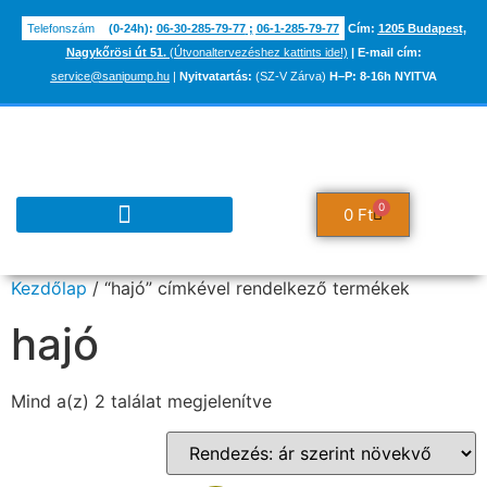
Telefonszám
(0-24h):
06-30-285-79-77
;
06-1-285-79-77
Cím:
1205 Budapest,
Nagykőrösi út 51.
(Útvonaltervezéshez kattints ide!)
|
E-mail cím:
service@sanipump.hu
|
Nyitvatartás:
(SZ-V Zárva)
H–P:
8-16h NYITVA
0
0
Ft
TUDÁSBÁZIS ÉS INFORMÁCIÓK
Kezdőlap
/ “hajó” címkével rendelkező termékek
hajó
Mind a(z) 2 találat megjelenítve