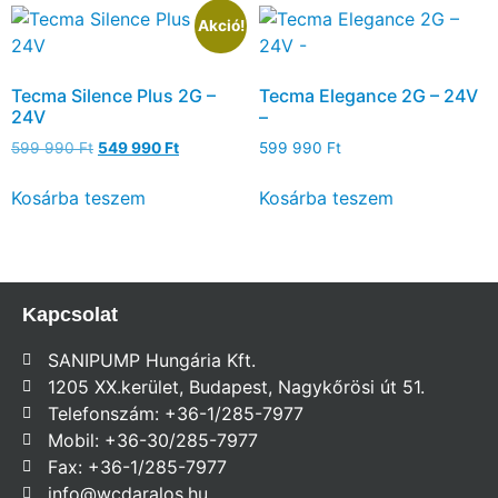
Akció!
Tecma Silence Plus 2G –
Tecma Elegance 2G – 24V
24V
–
599 990
Ft
549 990
Ft
599 990
Ft
Kosárba teszem
Kosárba teszem
Kapcsolat
SANIPUMP Hungária Kft.
1205 XX.kerület, Budapest, Nagykőrösi út 51.
Telefonszám: +36-1/285-7977
Mobil: +36-30/285-7977
Fax: +36-1/285-7977
info@wcdaralos.hu