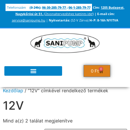
Telefonszám
(0-24h):
06-30-285-79-77
;
06-1-285-79-77
Cím:
1205 Budapest,
Nagykőrösi út 51.
(Útvonaltervezéshez kattints ide!)
|
E-mail cím:
service@sanipump.hu
|
Nyitvatartás:
(SZ-V Zárva)
H–P:
8-16h NYITVA
0
0
Ft
Kezdőlap
/ “12V” címkével rendelkező termékek
12V
Mind a(z) 2 találat megjelenítve