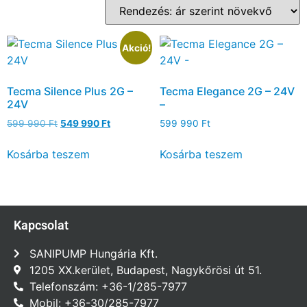
Akció!
Tecma Silence Plus 2G –
Tecma Elegance 2G – 24V
24V
–
599 990
Ft
549 990
Ft
599 990
Ft
Kosárba teszem
Kosárba teszem
Kapcsolat
SANIPUMP Hungária Kft.
1205 XX.kerület, Budapest, Nagykőrösi út 51.
Telefonszám: +36-1/285-7977
Mobil: +36-30/285-7977