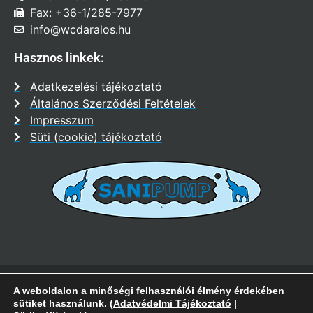
Fax: +36-1/285-7977
info@wcdaralos.hu
Hasznos linkek:
Adatkezelési tájékoztató
Általános Szerződési Feltételek
Impresszum
Süti (cookie) tájékoztató
Sanipump Hungária Kft. – 2009-2024 |
Magyar
Vállalkozás,
Grundfos
A weboldalon a minőségi felhasználói élmény érdekében
Partner
| Minden jog fenntartva |
Impresszum
|
A Sanipump Hungária Kft
sütiket használunk. (
Adatvédelmi Tájékoztató
|
nem az SFA magyarországi forgalmazója!