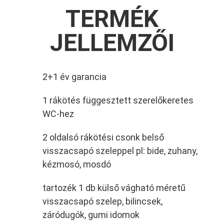
TERMÉK
JELLEMZŐI
2+1 év garancia
1 rákötés függesztett szerelőkeretes
WC-hez
2 oldalsó rákötési csonk belső
visszacsapó szeleppel pl: bide, zuhany,
kézmosó, mosdó
tartozék 1 db külső vágható méretű
visszacsapó szelep, bilincsek,
záródugók, gumi idomok