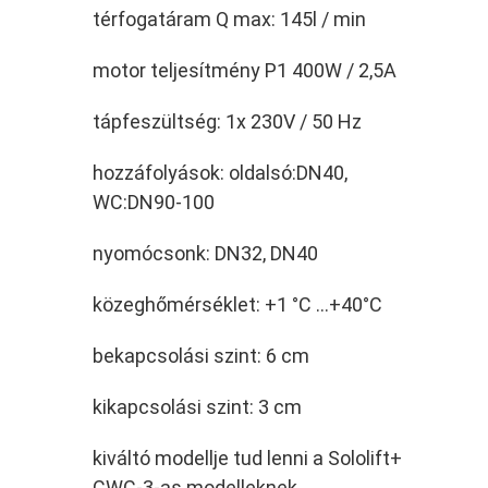
térfogatáram Q max: 145l / min
motor teljesítmény P1 400W / 2,5A
tápfeszültség: 1x 230V / 50 Hz
hozzáfolyások: oldalsó:DN40,
WC:DN90-100
nyomócsonk: DN32, DN40
közeghőmérséklet: +1 °C …+40°C
bekapcsolási szint: 6 cm
kikapcsolási szint: 3 cm
kiváltó modellje tud lenni a Sololift+
CWC-3-as modelleknek