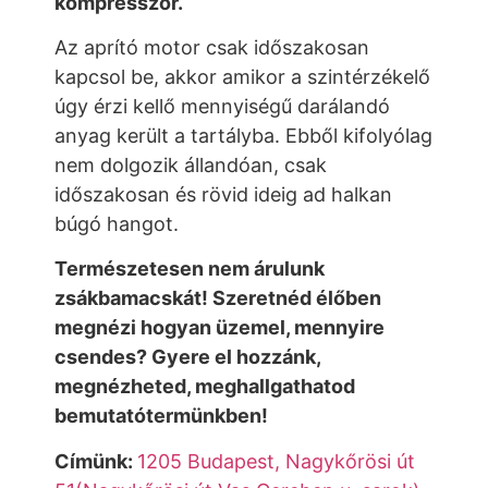
kompresszor.
Az aprító motor csak időszakosan
kapcsol be, akkor amikor a szintérzékelő
úgy érzi kellő mennyiségű darálandó
anyag került a tartályba. Ebből kifolyólag
nem dolgozik állandóan, csak
időszakosan és rövid ideig ad halkan
búgó hangot.
Természetesen nem árulunk
zsákbamacskát! Szeretnéd élőben
megnézi hogyan üzemel, mennyire
csendes? Gyere el hozzánk,
megnézheted, meghallgathatod
bemutatótermünkben!
Címünk:
1205 Budapest, Nagykőrösi út