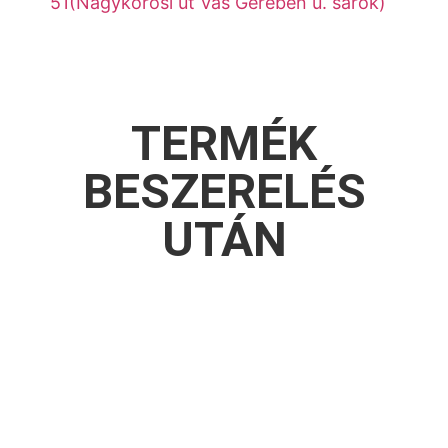
51(Nagykőrösi út Vas Gereben u. sarok)
TERMÉK
BESZERELÉS
UTÁN