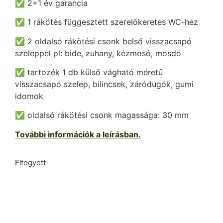
✅ 2+1 év garancia
✅ 1 rákötés függesztett szerelőkeretes WC-hez
✅ 2 oldalsó rákötési csonk belső visszacsapó
szeleppel pl: bide, zuhany, kézmosó, mosdó
✅ tartozék 1 db külső vágható méretű
visszacsapó szelep, bilincsek, záródugók, gumi
idomok
✅ oldalsó rákötési csonk magassága: 30 mm
További információk a
leí
rásban.
Elfogyott