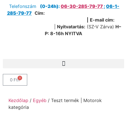
Telefonszám
(0-24h):
06-30-285-79-77
;
06-1-
285-79-77
Cím:
1205 Budapest, Nagykőrösi út 51.
(Útvonaltervezéshez kattints ide!)
|
E-mail cím:
service@sanipump.hu
|
Nyitvatartás:
(SZ-V Zárva)
H–
P:
8-16h NYITVA
0
0
Ft
Kezdőlap
/
Egyéb
/ Teszt termék | Motorok
kategória