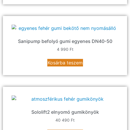
Sanipump befolyó gumi egyenes DN40-50
4 990
Ft
Kosárba teszem
Sololift2 elnyomó gumikönyök
40 490
Ft