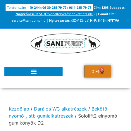
Telefonszám
(0-24h):
06-30-285-79-77
;
06-1-285-79-77
Cím:
1205 Budapest,
Nagykőrösi út 51.
(Útvonaltervezéshez kattints ide!)
|
E-mail cím:
service@sanipump.hu
|
Nyitvatartás:
(SZ-V Zárva)
H–P:
8-16h NYITVA
0
0
Ft
Kezdőlap
/
Darálós WC alkatrészek
/
Bekötő-,
nyomó-, stb gumialkatrészek
/ Sololift2 elnyomó
gumikönyök D2