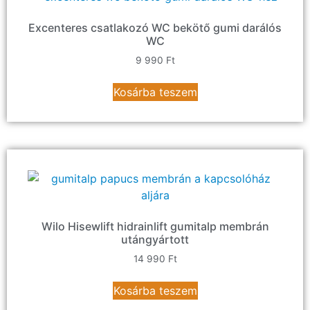
Excenteres csatlakozó WC bekötő gumi darálós
WC
9 990
Ft
Kosárba teszem
Wilo Hisewlift hidrainlift gumitalp membrán
utángyártott
14 990
Ft
Kosárba teszem