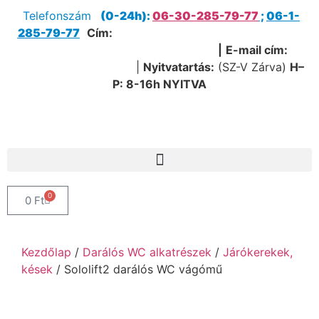
Telefonszám
(0-24h):
06-30-285-79-77
;
06-1-
285-79-77
Cím:
1205 Budapest, Nagykőrösi út 51.
(Útvonaltervezéshez kattints ide!)
|
E-mail cím:
service@sanipump.hu
|
Nyitvatartás:
(SZ-V Zárva)
H–
P:
8-16h NYITVA
0
0
Ft
Kezdőlap
/
Darálós WC alkatrészek
/
Járókerekek,
kések
/ Sololift2 darálós WC vágómű