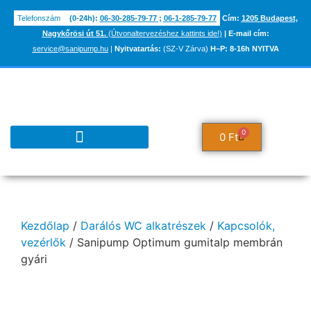
Telefonszám
(0-24h):
06-30-285-79-77
;
06-1-285-79-77
Cím:
1205 Budapest,
Nagykőrösi út 51.
(Útvonaltervezéshez kattints ide!)
|
E-mail cím:
service@sanipump.hu
|
Nyitvatartás:
(SZ-V Zárva)
H–P:
8-16h NYITVA
0
0
Ft
TUDÁSBÁZIS ÉS INFORMÁCIÓK
Kezdőlap
/
Darálós WC alkatrészek
/
Kapcsolók,
vezérlők
/ Sanipump Optimum gumitalp membrán
gyári