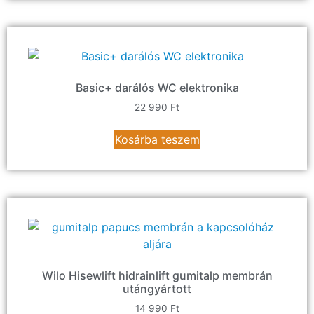
Basic+ darálós WC elektronika
22 990
Ft
Kosárba teszem
Wilo Hisewlift hidrainlift gumitalp membrán
utángyártott
14 990
Ft