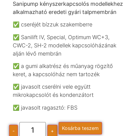
Sanipump kényszerkapcsolós modellekhez
alkalmazható eredeti gyári talpmembrán
✅ cseréjét bízzuk szakemberre
✅ Sanilift IV, Special, Optimum WC+3,
CWC-2, SH-2 modellek kapcsolóházának
alján lévő membrán
✅ a gumi alkatrész és műanyag rögzítő
keret, a kapcsolóház nem tartozék
✅ javasolt cserélni vele együtt
mikrokapcsolót és kondenzátort
✅ javasolt ragasztó: FBS
Kosárba teszem
-
+