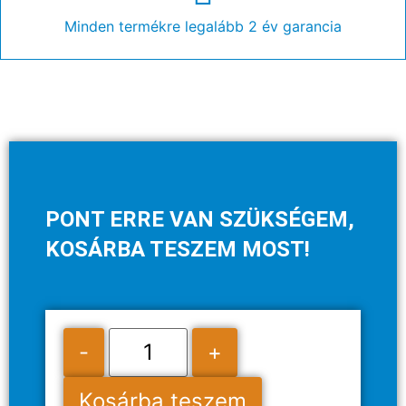
Minden termékre legalább 2 év garancia
PONT ERRE VAN SZÜKSÉGEM,
KOSÁRBA TESZEM MOST!
-
+
Kosárba teszem