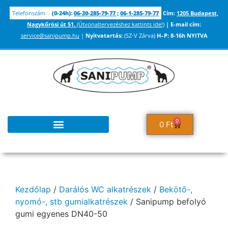
Telefonszám
(0-24h):
06-30-285-79-77
;
06-1-285-79-77
Cím:
1205 Budapest,
Nagykőrösi út 51.
(Útvonaltervezéshez kattints ide!)
|
E-mail cím:
service@sanipump.hu
|
Nyitvatartás:
(SZ-V Zárva)
H–P:
8-16h NYITVA
0
0
Ft
Kezdőlap
/
Darálós WC alkatrészek
/
Bekötő-,
nyomó-, stb gumialkatrészek
/ Sanipump befolyó
gumi egyenes DN40-50