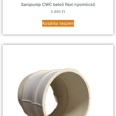
Sanipump CWC belső flexi nyomócső
5 490
Ft
Kosárba teszem