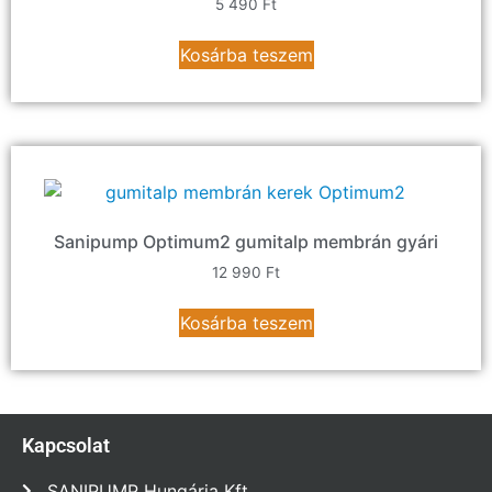
5 490
Ft
Kosárba teszem
Sanipump Optimum2 gumitalp membrán gyári
12 990
Ft
Kosárba teszem
Kapcsolat
SANIPUMP Hungária Kft.