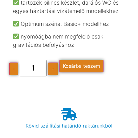
tartozék bilincs készlet, darálós WC és
egyes háztartási vízátemelő modellekhez
Optimum széria, Basic+ modellhez
nyomóágba nem megfelelő csak
gravitációs befolyáshoz
Kosárba teszem
-
+
Rövid szállítási határidő raktárunkból