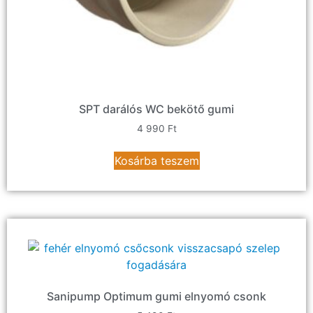
SPT darálós WC bekötő gumi
4 990
Ft
Kosárba teszem
Sanipump Optimum gumi elnyomó csonk