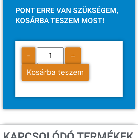
PONT ERRE VAN SZÜKSÉGEM,
KOSÁRBA TESZEM MOST!
-
+
Kosárba teszem
KAPCSOLÓDÓ TERMÉKEK