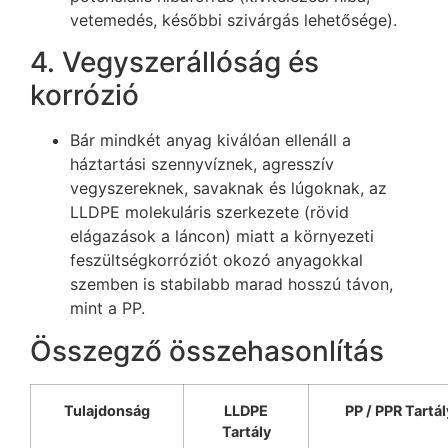
vetemedés, későbbi szivárgás lehetősége).
4. Vegyszerállóság és
korrózió
Bár mindkét anyag kiválóan ellenáll a
háztartási szennyvíznek, agresszív
vegyszereknek, savaknak és lúgoknak, az
LLDPE molekuláris szerkezete (rövid
elágazások a láncon) miatt a környezeti
feszültségkorróziót okozó anyagokkal
szemben is stabilabb marad hosszú távon,
mint a PP.
Összegző összehasonlítás
Tulajdonság
LLDPE
PP / PPR Tartál
Tartály