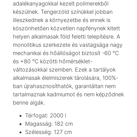
adalékanyagokkal kezelt polimerekből
készülnek. Tengerzöld színükkel jobban
illeszkednek a környezetbe és ennek is
köszönhetően közvetlen napfénynek kitett
helyen alkalmasak föld feletti telepítésre. A
monolitikus szerkezete és vastagsága nagy
mechanikai és hőállóságot biztosít -60 °C
és +80 °C közötti hőmérséklet-
változásokkal szemben. Ezek a tartályok
alkalmasak élelmiszerek tárolására, 100%-
ban újrahasznosíthatók, garantáltan nem
tartalmaznak kadmiumot és nem képződnek
benne algák.
Térfogat: 2000 l
Magasság: 182 cm
Szélesség: 127 cm