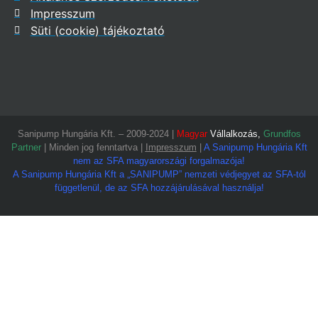
Impresszum
Süti (cookie) tájékoztató
Sanipump Hungária Kft. – 2009-2024 |
Magyar
Vállalkozás,
Grundfos
Partner
| Minden jog fenntartva |
Impresszum
|
A Sanipump Hungária Kft
nem az SFA magyarországi forgalmazója!
A Sanipump Hungária Kft a „SANIPUMP” nemzeti védjegyet az SFA-tól
függetlenül, de az SFA hozzájárulásával használja!