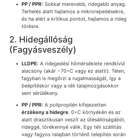
PP / PPR:
Sokkal merevebb, ridegebb anyag.
Terhelés alatt hajlamos a mikrorepedésekre,
és ha eléri a kritikus pontot, hajlamos a rideg
törésre.
2. Hidegállóság
(Fagyásveszély)
LLDPE:
A ridegedési hőmérséklete rendkívül
alacsony (akár
−
7
0
∘
C
vagy ez alatti). Télen,
fagyban is megőrzi a rugalmasságát, így a
beépítéskor vagy a téli talajmozgásokkor
sem sérülékeny.
PP / PPR:
A polipropilén kifejezetten
érzékeny a hidegre
.
0
∘
C
környékén és az
alatt drasztikusan veszít az ütésállóságából,
rideggé, törékennyé válik. Egy téli szállítás
vagy fagyos talajban történő telepítés során