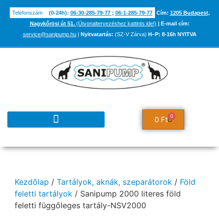
Telefonszám
(0-24h):
06-30-285-79-77
;
06-1-285-79-77
Cím:
1205 Budapest,
Nagykőrösi út 51.
(Útvonaltervezéshez kattints ide!)
|
E-mail cím:
service@sanipump.hu
|
Nyitvatartás:
(SZ-V Zárva)
H–P:
8-16h NYITVA
0
0
Ft
TUDÁSBÁZIS ÉS INFORMÁCIÓK
Kezdőlap
/
Tartályok, aknák, szeparátorok
/
Föld
feletti tartályok
/ Sanipump 2000 literes föld
feletti függőleges tartály-NSV2000