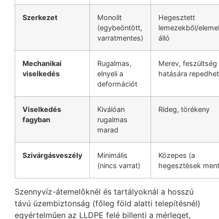
Szerkezet
Monolit
Hegesztett
(egybeöntött,
lemezekből/eleme
varratmentes)
álló
Mechanikai
Rugalmas,
Merev, feszültség
viselkedés
elnyeli a
hatására repedhet
deformációt
Viselkedés
Kiválóan
Rideg, törékeny
fagyban
rugalmas
marad
Szivárgásveszély
Minimális
Közepes (a
(nincs varrat)
hegesztések ment
Szennyvíz-átemelőknél és tartályoknál a hosszú
távú üzembiztonság (főleg föld alatti telepítésnél)
egyértelműen az LLDPE felé billenti a mérleget,