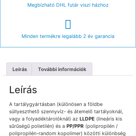
Megbízható DHL futár viszi házhoz
Minden termékre legalább 2 év garancia
Leírás
További információk
Leírás
A tartálygyártásban (különösen a földbe
süllyeszthető szennyvíz- és átemelő tartályoknál,
vagy a folyadéktárolóknál) az
LLDPE
(lineáris kis
sűrűségű polietilén) és a
PP/PPR
(polipropilén /
polipropilén-random kopolimer) közötti különbség