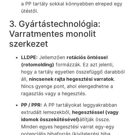
a PP tartály sokkal könnyebben elreped egy
ütéstől.
3. Gyártástechnológia:
Varratmentes monolit
szerkezet
LLDPE:
Jellemzően
rotációs öntéssel
(rotomolding)
formázzák. Ez azt jelenti,
hogy a tartály egyetlen összefüggő darabból
áll,
nincsenek rajta hegesztési varratok
.
Nincs gyenge pont, ahol elengedhetne a
ragasztás vagy a hegesztés.
PP / PPR:
A PP tartályokat leggyakrabban
extrudált lemezekből,
hegesztéssel (vagy
idomok összekötésével)
állítják össze.
Minden egyes hegesztési varrat egy-egy
potenciális hibaforrás (kivitelezési hiba,