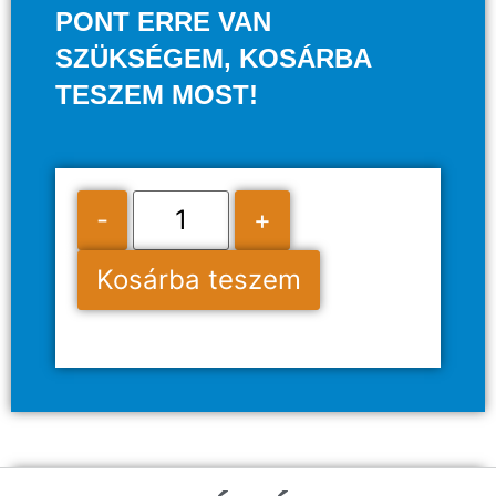
PONT ERRE VAN
SZÜKSÉGEM, KOSÁRBA
TESZEM MOST!
-
+
Kosárba teszem