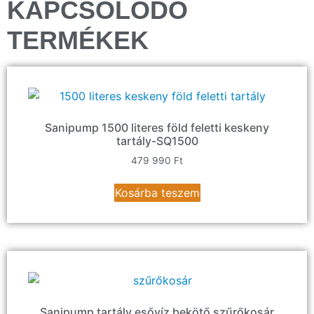
KAPCSOLÓDÓ
TERMÉKEK
Sanipump 1500 literes föld feletti keskeny
tartály-SQ1500
479 990
Ft
Kosárba teszem
Sanipump tartály esővíz bekötő szűrőkosár