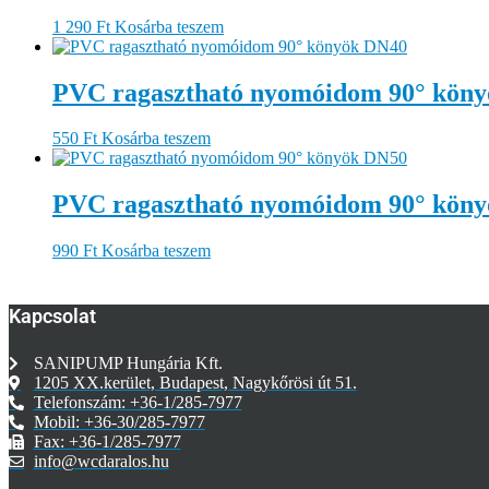
1 290
Ft
Kosárba teszem
PVC ragasztható nyomóidom 90° kön
550
Ft
Kosárba teszem
PVC ragasztható nyomóidom 90° kön
990
Ft
Kosárba teszem
Kapcsolat
SANIPUMP Hungária Kft.
1205 XX.kerület, Budapest, Nagykőrösi út 51.
Telefonszám: +36-1/285-7977
Mobil: +36-30/285-7977
Fax: +36-1/285-7977
info@wcdaralos.hu