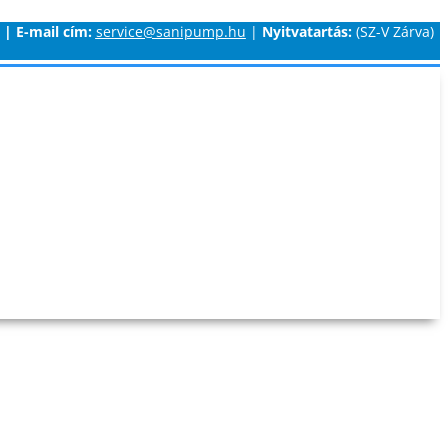
|
E-mail cím:
service@sanipump.hu
|
Nyitvatartás:
(SZ-V Zárva)