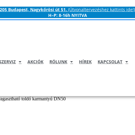
205 Budapest, Nagykőrösi út 51.
(Útvonaltervezéshez kattints ide!)
H–P:
8-16h NYITVA
SZERVIZ
AKCIÓK
RÓLUNK
HÍREK
KAPCSOLAT
agasztható toldó karmantyú DN50