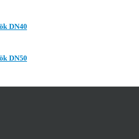
yök DN40
yök DN50