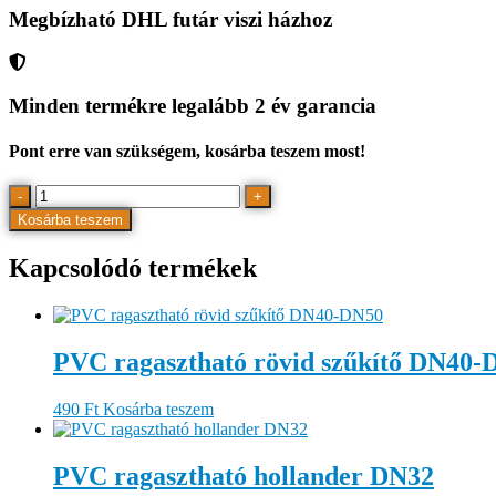
Megbízható DHL futár viszi házhoz
Minden termékre legalább 2 év garancia
Pont erre van szükségem, kosárba teszem most!
PVC
-
+
ragasztható
Kosárba teszem
toldó
karmantyú
Kapcsolódó termékek
DN50
mennyiség
PVC ragasztható rövid szűkítő DN40-
490
Ft
Kosárba teszem
PVC ragasztható hollander DN32