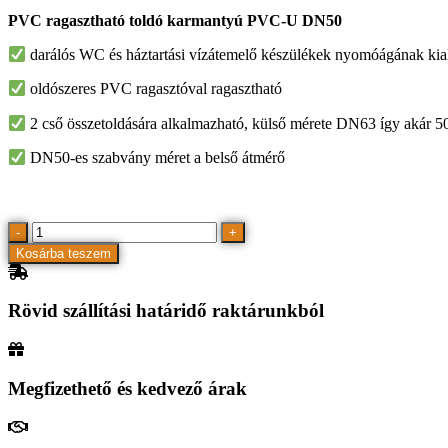
PVC ragasztható toldó karmantyú PVC-U DN50
darálós WC és háztartási vízátemelő készülékek nyomóágának kia
oldószeres PVC ragasztóval ragasztható
2 cső összetoldására alkalmazható, külső mérete DN63 így akár 50/6
DN50-es szabvány méret a belső átmérő
PVC
-
+
ragasztható
Kosárba teszem
toldó
karmantyú
DN50
Rövid szállítási határidő raktárunkból
mennyiség
Megfizethető és kedvező árak