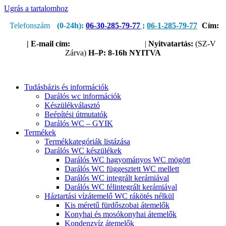
Ugrás a tartalomhoz
Telefonszám
(0-24h):
06-30-285-79-77
;
06-1-285-79-77
Cím:
1205 Budapest, Nagykőrösi út 51.
(Útvonaltervezéshez kattints
ide!)
|
E-mail cím:
service@sanipump.hu
|
Nyitvatartás:
(SZ-V
Zárva)
H–P:
8-16h NYITVA
Tudásbázis és információk
Darálós wc információk
Készülékválasztó
Beépítési útmutatók
Darálós WC – GYIK
Termékek
Termékkategóriák listázása
Darálós WC készülékek
Darálós WC hagyományos WC mögött
Darálós WC függesztett WC mellett
Darálós WC integrált kerámiával
Darálós WC félintegrált kerámiával
Háztartási vízátemelő WC rákötés nélkül
Kis méretű fürdőszobai átemelők
Konyhai és mosókonyhai átemelők
Kondenzvíz átemelők