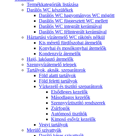
Termékkategóriák listázása
Darálós WC készülékek
Darálós WC hagyományos WC mögött
Darálós WC függesztett WC mellett
Darálós WC integrált kerámiával
Darálós WC félintegrált kerámiával
Háztartási vízátemelő WC rákötés nélkül
Kis méretű fürdőszobai átemelők
Konyhai és mosókonyhai átemelők
Kondenzvíz átemelők
Hajó, lakóautó átemelők
Szennyvízátemelő telepek
Tartályok, aknák, szeparátorok
Föld alatti tartályok
Föld feletti tartályok
Vízkezelő és tisztító szeparátorok
Elsődleges kezelők
Másodlagos kezelők
Szennyvíztisztító rendszerek
Zsírfogók
Autómosó tisztítók
Kimosó esővíz kezelők
Vegyi tartályok
Merülő szivattyúk
Daráló késes szivattyúk