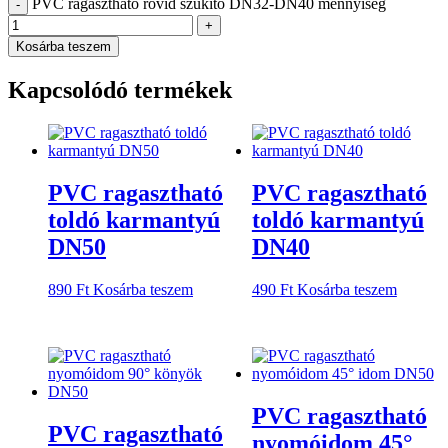
PVC ragasztható rövid szűkítő DN32-DN40 mennyiség
-
+
Kosárba teszem
Kapcsolódó termékek
PVC ragasztható
PVC ragasztható
toldó karmantyú
toldó karmantyú
DN50
DN40
890
Ft
Kosárba teszem
490
Ft
Kosárba teszem
PVC ragasztható
PVC ragasztható
nyomóidom 45°