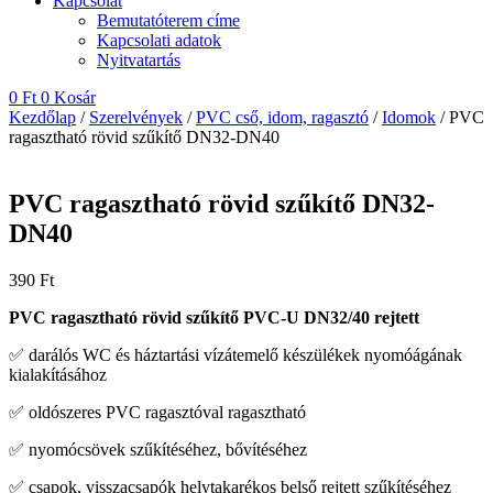
Kapcsolat
Bemutatóterem címe
Kapcsolati adatok
Nyitvatartás
0
Ft
0
Kosár
Kezdőlap
/
Szerelvények
/
PVC cső, idom, ragasztó
/
Idomok
/ PVC
ragasztható rövid szűkítő DN32-DN40
PVC ragasztható rövid szűkítő DN32-
DN40
390
Ft
PVC ragasztható rövid szűkítő PVC-U DN32/40 rejtett
✅ darálós WC és háztartási vízátemelő készülékek nyomóágának
kialakításához
✅ oldószeres PVC ragasztóval ragasztható
✅ nyomócsövek szűkítéséhez, bővítéséhez
✅ csapok, visszacsapók helytakarékos belső rejtett szűkítéséhez