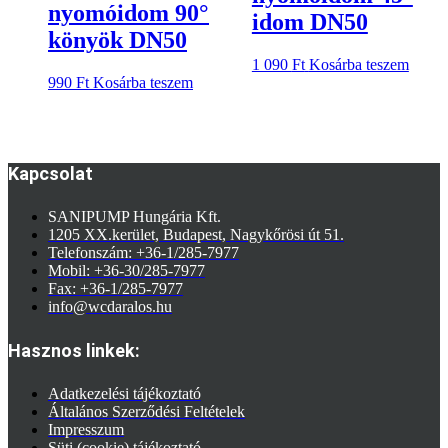
nyomóidom 90°
idom DN50
könyök DN50
1 090
Ft
Kosárba teszem
990
Ft
Kosárba teszem
Kapcsolat
SANIPUMP Hungária Kft.
1205 XX.kerület, Budapest, Nagykőrösi út 51.
Telefonszám: +36-1/285-7977
Mobil: +36-30/285-7977
Fax: +36-1/285-7977
info@wcdaralos.hu
Hasznos linkek:
Adatkezelési tájékoztató
Általános Szerződési Feltételek
Impresszum
Süti (cookie) tájékoztató