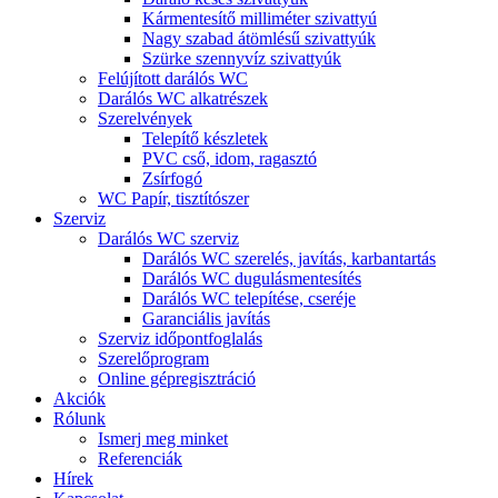
Kármentesítő milliméter szivattyú
Nagy szabad átömlésű szivattyúk
Szürke szennyvíz szivattyúk
Felújított darálós WC
Darálós WC alkatrészek
Szerelvények
Telepítő készletek
PVC cső, idom, ragasztó
Zsírfogó
WC Papír, tisztítószer
Szerviz
Darálós WC szerviz
Darálós WC szerelés, javítás, karbantartás
Darálós WC dugulásmentesítés
Darálós WC telepítése, cseréje
Garanciális javítás
Szerviz időpontfoglalás
Szerelőprogram
Online gépregisztráció
Akciók
Rólunk
Ismerj meg minket
Referenciák
Hírek