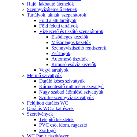
Hajó, lakóautó átemelők
Szennyvízátemelő telepek
Tartályok, aknák, szeparátorok
Föld alatti tartályok
Föld feletti tartályok
Vízkezelő és tisztító szeparátorok
Elsődleges kezelők
Másodlagos kezelők
Szennyvíztisztító rendszerek
Zsírfogók
Autómosó tisztítók
Kimosó esővíz kezelők
Vegyi tartályok
Merülő szivattyúk
Daráló késes szivattyúk
Kármentesítő milliméter szivattyú
Nagy szabad átömlésű szivattyúk
Szürke szennyvíz szivattyúk
Felújított darálós WC
Darálós WC alkatrészek
Szerelvények
Telepítő készletek
PVC cső, idom, ragasztó
Zsírfogó
WC Papír, tisztítószer