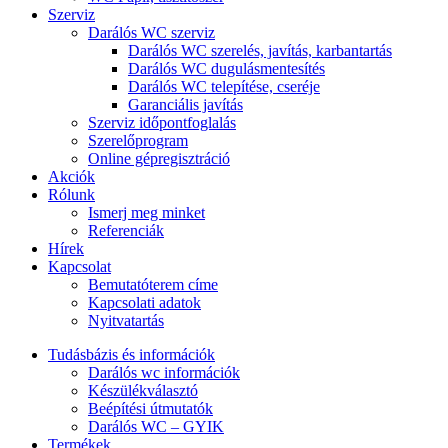
Szerviz
Darálós WC szerviz
Darálós WC szerelés, javítás, karbantartás
Darálós WC dugulásmentesítés
Darálós WC telepítése, cseréje
Garanciális javítás
Szerviz időpontfoglalás
Szerelőprogram
Online gépregisztráció
Akciók
Rólunk
Ismerj meg minket
Referenciák
Hírek
Kapcsolat
Bemutatóterem címe
Kapcsolati adatok
Nyitvatartás
Tudásbázis és információk
Darálós wc információk
Készülékválasztó
Beépítési útmutatók
Darálós WC – GYIK
Termékek