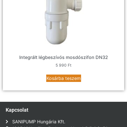
Integrált légbeszívós mosdószifon DN32
5 990
Ft
Kosárba teszem
Kapcsolat
SANIPUMP Hungária Kft.