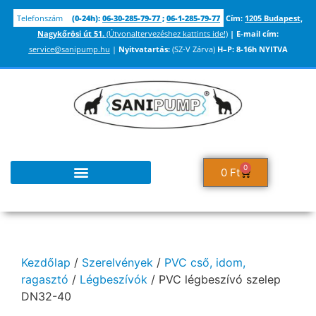
Telefonszám
(0-24h):
06-30-285-79-77
;
06-1-285-79-77
Cím:
1205 Budapest,
Nagykőrösi út 51.
(Útvonaltervezéshez kattints ide!)
|
E-mail cím:
service@sanipump.hu
|
Nyitvatartás:
(SZ-V Zárva)
H–P:
8-16h NYITVA
0
0
Ft
TUDÁSBÁZIS ÉS INFORMÁCIÓK
Kezdőlap
/
Szerelvények
/
PVC cső, idom,
ragasztó
/
Légbeszívók
/ PVC légbeszívó szelep
DN32-40