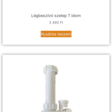
Légbeszívó szelep T idom
3 490
Ft
Kosárba teszem