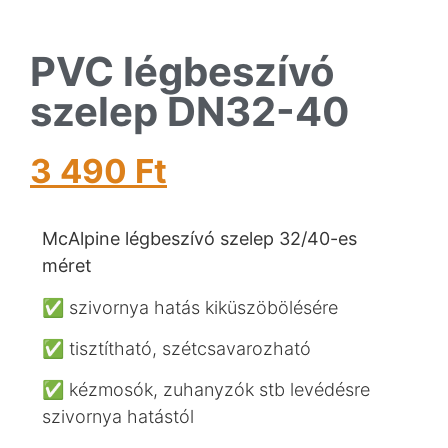
PVC légbeszívó
szelep DN32-40
3 490
Ft
McAlpine légbeszívó szelep 32/40-es
méret
✅ szivornya hatás kiküszöbölésére
✅ tisztítható, szétcsavarozható
✅ kézmosók, zuhanyzók stb levédésre
szivornya hatástól