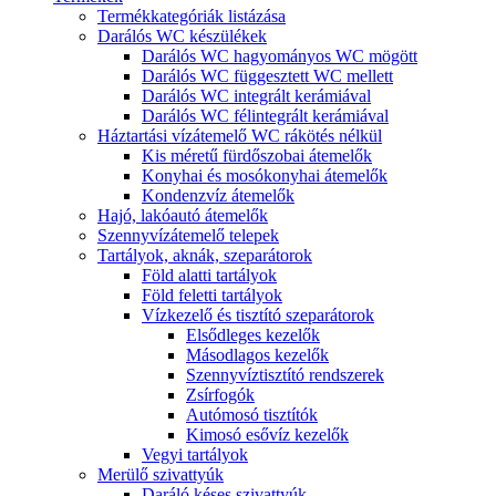
Termékkategóriák listázása
Darálós WC készülékek
Darálós WC hagyományos WC mögött
Darálós WC függesztett WC mellett
Darálós WC integrált kerámiával
Darálós WC félintegrált kerámiával
Háztartási vízátemelő WC rákötés nélkül
Kis méretű fürdőszobai átemelők
Konyhai és mosókonyhai átemelők
Kondenzvíz átemelők
Hajó, lakóautó átemelők
Szennyvízátemelő telepek
Tartályok, aknák, szeparátorok
Föld alatti tartályok
Föld feletti tartályok
Vízkezelő és tisztító szeparátorok
Elsődleges kezelők
Másodlagos kezelők
Szennyvíztisztító rendszerek
Zsírfogók
Autómosó tisztítók
Kimosó esővíz kezelők
Vegyi tartályok
Merülő szivattyúk
Daráló késes szivattyúk