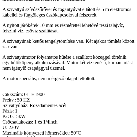
A szivattyú szívószűrővel és fogantyúval ellátott és 5 m elektromos
kábellel és függőleges úszókapcsolóval felszerelt.
A nyitott járókérek 10 mm-es résmérettel lehetővé teszi talajvíz,
felszíni víz, esővíz szállítását.
A szivattyúnak kettős tengelytömítése van. Két ajakos tömítés között
zsír van.
A szivattyúmotor folyamatos hűtése a szállított közeggel történik,
egy hűtőköpeny alkalmazásával. Motor két vízkenésű, karbantartást
nem igénylő csapággyal üzemel.
A motor speciális, nem mérgező olajjal feltöltött.
Cikkszám:
011H1900
Frekv.:
50 HZ
Szivattyúház:
Rozsdamentes acél
Fázis:
1
P2:
0.15kW
Csőcsatlakozás:
1 és 1/4inch
U:
230V
Maximális környezeti hőmérséklet:
50°C