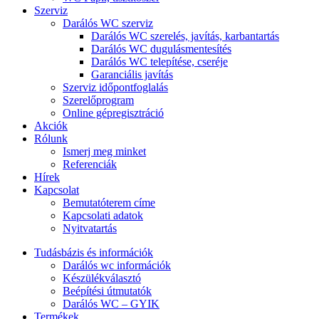
Szerviz
Darálós WC szerviz
Darálós WC szerelés, javítás, karbantartás
Darálós WC dugulásmentesítés
Darálós WC telepítése, cseréje
Garanciális javítás
Szerviz időpontfoglalás
Szerelőprogram
Online gépregisztráció
Akciók
Rólunk
Ismerj meg minket
Referenciák
Hírek
Kapcsolat
Bemutatóterem címe
Kapcsolati adatok
Nyitvatartás
Tudásbázis és információk
Darálós wc információk
Készülékválasztó
Beépítési útmutatók
Darálós WC – GYIK
Termékek