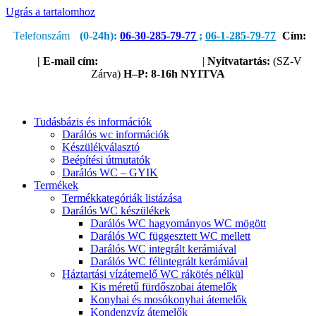
Ugrás a tartalomhoz
Telefonszám
(0-24h):
06-30-285-79-77
;
06-1-285-79-77
Cím:
1205 Budapest, Nagykőrösi út 51.
(Útvonaltervezéshez kattints
ide!)
|
E-mail cím:
service@sanipump.hu
|
Nyitvatartás:
(SZ-V
Zárva)
H–P:
8-16h NYITVA
Tudásbázis és információk
Darálós wc információk
Készülékválasztó
Beépítési útmutatók
Darálós WC – GYIK
Termékek
Termékkategóriák listázása
Darálós WC készülékek
Darálós WC hagyományos WC mögött
Darálós WC függesztett WC mellett
Darálós WC integrált kerámiával
Darálós WC félintegrált kerámiával
Háztartási vízátemelő WC rákötés nélkül
Kis méretű fürdőszobai átemelők
Konyhai és mosókonyhai átemelők
Kondenzvíz átemelők