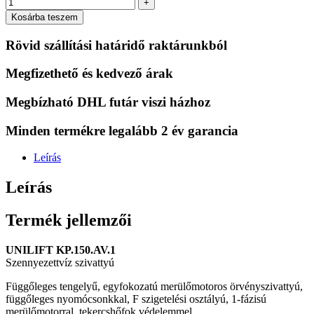
+
Kosárba teszem
Rövid szállítási határidő raktárunkból
Megfizethető és kedvező árak
Megbízható DHL futár viszi házhoz
Minden termékre legalább 2 év garancia
Leírás
Leírás
Termék jellemzői
UNILIFT KP.150.AV.1
Szennyezettvíz szivattyú
Függőleges tengelyű, egyfokozatú merülőmotoros örvényszivattyú,
függőleges nyomócsonkkal, F szigetelési osztályú, 1-fázisú
merülőmotorral, tekercshőfok védelemmel.