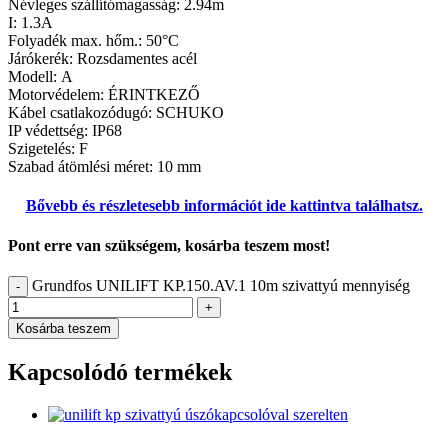
Névleges szállítómagasság:
2.94m
I:
1.3A
Folyadék max. hőm.:
50°C
Járókerék:
Rozsdamentes acél
Modell:
A
Motorvédelem:
ÉRINTKEZŐ
Kábel csatlakozódugó:
SCHUKO
IP védettség:
IP68
Szigetelés:
F
Szabad átömlési méret:
10 mm
Bővebb és részletesebb információt ide kattintva találhatsz.
Pont erre van szükségem, kosárba teszem most!
Grundfos UNILIFT KP.150.AV.1 10m szivattyú mennyiség
-
+
Kosárba teszem
Kapcsolódó termékek