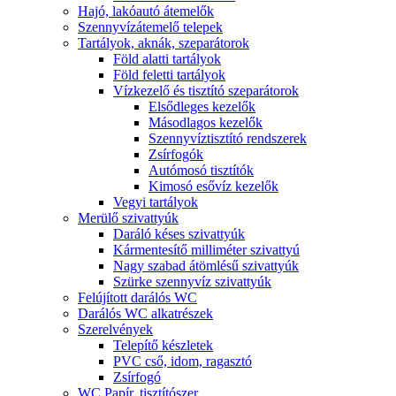
Hajó, lakóautó átemelők
Szennyvízátemelő telepek
Tartályok, aknák, szeparátorok
Föld alatti tartályok
Föld feletti tartályok
Vízkezelő és tisztító szeparátorok
Elsődleges kezelők
Másodlagos kezelők
Szennyvíztisztító rendszerek
Zsírfogók
Autómosó tisztítók
Kimosó esővíz kezelők
Vegyi tartályok
Merülő szivattyúk
Daráló késes szivattyúk
Kármentesítő milliméter szivattyú
Nagy szabad átömlésű szivattyúk
Szürke szennyvíz szivattyúk
Felújított darálós WC
Darálós WC alkatrészek
Szerelvények
Telepítő készletek
PVC cső, idom, ragasztó
Zsírfogó
WC Papír, tisztítószer