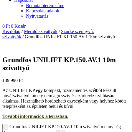
Kapcsolat
Bemutatóterem címe
Kapcsolati adatok
Nyitvatartás
0
Ft
0
Kosár
Kezdőlap
/
Merülő szivattyúk
/
Szürke szennyvíz
szivattyúk
/ Grundfos UNILIFT KP.150.AV.1 10m szivattyú
Grundfos UNILIFT KP.150.AV.1 10m
szivattyú
139 990
Ft
Az UNILIFT KP egy kompakt, rozsdamentes acélból készült
búvárszivattyú, amely nem agresszív és szürkevíz szállítására
alkalmas. Használható hordozható egységként vagy helyhez kötött
telepítésként az épületen belül és kívül.
További információk a leírásban.
Grundfos UNILIFT KP.150.AV.1 10m szivattyú mennyiség
-