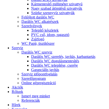
Kármentesítő milliméter szivattyú
Nagy szabad átömlésű szivattyúk
Szürke szennyvíz szivattyúk
Felújított darálós WC
Darálós WC alkatrészek
Szerelvények
Telepítő készletek
PVC cső, idom, ragasztó
Zsírfogó
WC Papír, tisztítószer
Szerviz
Darálós WC szerviz
Darálós WC szerelés, javítás, karbantartás
Darálós WC dugulásmentesítés
Darálós WC telepítése, cseréje
Garanciális javítás
Szerviz időpontfoglalás
Szerelőprogram
Online gépregisztráció
Akciók
Rólunk
Ismerj meg minket
Referenciák
Hírek