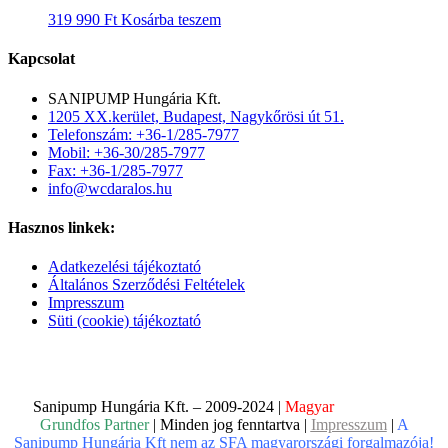
319 990
Ft
Kosárba teszem
Kapcsolat
SANIPUMP Hungária Kft.
1205 XX.kerület, Budapest, Nagykőrösi út 51.
Telefonszám: +36-1/285-7977
Mobil: +36-30/285-7977
Fax: +36-1/285-7977
info@wcdaralos.hu
Hasznos linkek:
Adatkezelési tájékoztató
Általános Szerződési Feltételek
Impresszum
Süti (cookie) tájékoztató
Sanipump Hungária Kft. – 2009-2024 |
Magyar
Vállalkozás,
Grundfos Partner
| Minden jog fenntartva |
Impresszum
|
A
Sanipump Hungária Kft nem az SFA magyarországi forgalmazója!