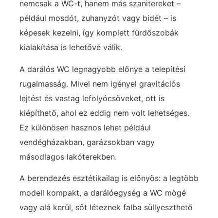
nemcsak a WC-t, hanem más szanitereket –
például mosdót, zuhanyzót vagy bidét – is
képesek kezelni, így komplett fürdőszobák
kialakítása is lehetővé válik.
A darálós WC legnagyobb előnye a telepítési
rugalmasság. Mivel nem igényel gravitációs
lejtést és vastag lefolyócsöveket, ott is
kiépíthető, ahol ez eddig nem volt lehetséges.
Ez különösen hasznos lehet például
vendégházakban, garázsokban vagy
másodlagos lakóterekben.
A berendezés esztétikailag is előnyös: a legtöbb
modell kompakt, a darálóegység a WC mögé
vagy alá kerül, sőt léteznek falba süllyeszthető