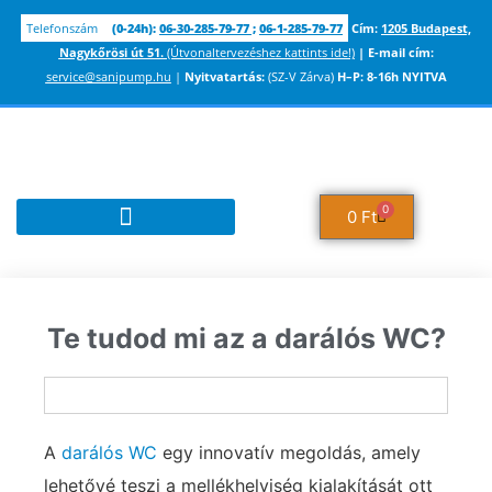
Telefonszám
(0-24h):
06-30-285-79-77
;
06-1-285-79-77
Cím:
1205 Budapest,
Nagykőrösi út 51.
(Útvonaltervezéshez kattints ide!)
|
E-mail cím:
service@sanipump.hu
|
Nyitvatartás:
(SZ-V Zárva)
H–P:
8-16h NYITVA
0
0
Ft
TUDÁSBÁZIS ÉS INFORMÁCIÓK
Te tudod mi az a darálós WC?
A
darálós WC
egy innovatív megoldás, amely
lehetővé teszi a mellékhelyiség kialakítását ott