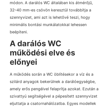
módon. A darálós WC általában kis átmérőjű,
32–40 mm-es csövön keresztül továbbítja a
szennyvizet, ami azt is lehetővé teszi, hogy
minimális bontási munkálatokkal lehessen
beépíteni.
A darálós WC
működési elve és
előnyei
A működés során a WC öblítésekor a víz és a
szilárd anyagok bekerülnek a darálóegységbe,
amely erős pengéivel felaprítja azokat. Ezután a
szivattyú segítségével a pépesített szennyvizet
eljuttatja a csatornahálózatba. Egyes modellek