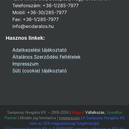
Telefonszám: +36-1/285-7977
Mobil: +36-30/285-7977
Fax: +36-1/285-7977
info@wcdaralos.hu
Hasznos linkek:
Adatkezelési tájékoztató
Általános Szerződési Feltételek
Impresszum
Süti (cookie) tájékoztató
Sanipump Hungária Kft. – 2009-2024 |
Magyar
Vállalkozás,
Grundfos
Partner
| Minden jog fenntartva |
Impresszum
|
A Sanipump Hungária Kft
nem az SFA magyarországi forgalmazója!
A Sanipump Hungária Kft a „SANIPUMP” nemzeti védjegyet az SFA-tól