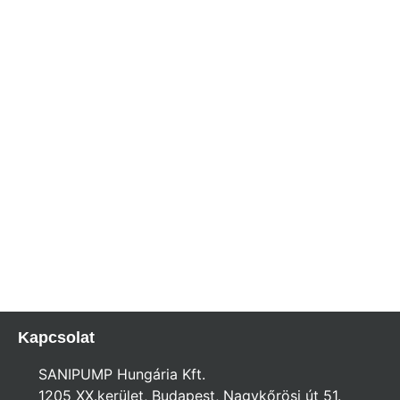
kapcsolatfelvétel
Hamarosan felvesszük veled a
kapcsolatot és megválaszoljuk a
kérdéseid, hogy a lehető legideálisabb
döntést tudd meghozni.
Kapcsolat
SANIPUMP Hungária Kft.
1205 XX.kerület, Budapest, Nagykőrösi út 51.