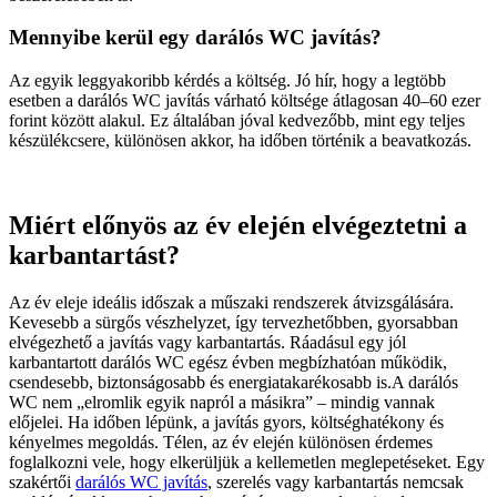
Mennyibe kerül egy darálós WC javítás?
Az egyik leggyakoribb kérdés a költség. Jó hír, hogy a legtöbb
esetben a darálós WC javítás várható költsége átlagosan 40–60 ezer
forint között alakul. Ez általában jóval kedvezőbb, mint egy teljes
készülékcsere, különösen akkor, ha időben történik a beavatkozás.
Miért előnyös az év elején elvégeztetni a
karbantartást?
Az év eleje ideális időszak a műszaki rendszerek átvizsgálására.
Kevesebb a sürgős vészhelyzet, így tervezhetőbben, gyorsabban
elvégezhető a javítás vagy karbantartás. Ráadásul egy jól
karbantartott darálós WC egész évben megbízhatóan működik,
csendesebb, biztonságosabb és energiatakarékosabb is.A darálós
WC nem „elromlik egyik napról a másikra” – mindig vannak
előjelei. Ha időben lépünk, a javítás gyors, költséghatékony és
kényelmes megoldás. Télen, az év elején különösen érdemes
foglalkozni vele, hogy elkerüljük a kellemetlen meglepetéseket. Egy
szakértői
darálós WC javítás
, szerelés vagy karbantartás nemcsak