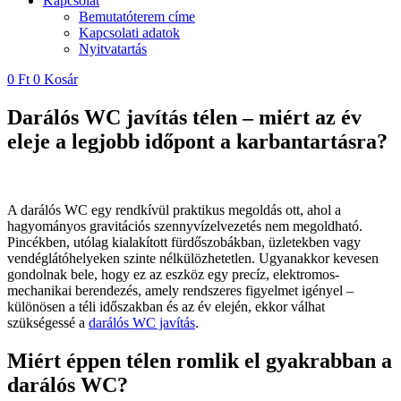
Kapcsolat
Bemutatóterem címe
Kapcsolati adatok
Nyitvatartás
0
Ft
0
Kosár
Darálós WC javítás télen – miért az év
eleje a legjobb időpont a karbantartásra?
A darálós WC egy rendkívül praktikus megoldás ott, ahol a
hagyományos gravitációs szennyvízelvezetés nem megoldható.
Pincékben, utólag kialakított fürdőszobákban, üzletekben vagy
vendéglátóhelyeken szinte nélkülözhetetlen. Ugyanakkor kevesen
gondolnak bele, hogy ez az eszköz egy precíz, elektromos-
mechanikai berendezés, amely rendszeres figyelmet igényel –
különösen a téli időszakban és az év elején, ekkor válhat
szükségessé a
darálós WC javítás
.
Miért éppen télen romlik el gyakrabban a
darálós WC?