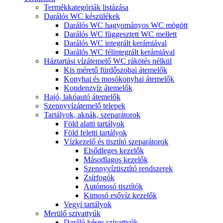
Termékkategóriák listázása
Darálós WC készülékek
Darálós WC hagyományos WC mögött
Darálós WC függesztett WC mellett
Darálós WC integrált kerámiával
Darálós WC félintegrált kerámiával
Háztartási vízátemelő WC rákötés nélkül
Kis méretű fürdőszobai átemelők
Konyhai és mosókonyhai átemelők
Kondenzvíz átemelők
Hajó, lakóautó átemelők
Szennyvízátemelő telepek
Tartályok, aknák, szeparátorok
Föld alatti tartályok
Föld feletti tartályok
Vízkezelő és tisztító szeparátorok
Elsődleges kezelők
Másodlagos kezelők
Szennyvíztisztító rendszerek
Zsírfogók
Autómosó tisztítók
Kimosó esővíz kezelők
Vegyi tartályok
Merülő szivattyúk
Daráló késes szivattyúk