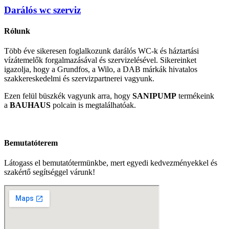
Darálós wc szerviz
Rólunk
Több éve sikeresen foglalkozunk darálós WC-k és háztartási
vízátemelők forgalmazásával és szervizelésével. Sikereinket
igazolja, hogy a Grundfos, a Wilo, a DAB márkák hivatalos
szakkereskedelmi és szervizpartnerei vagyunk.
Ezen felül büszkék vagyunk arra, hogy
SANIPUMP
termékeink
a
BAUHAUS
polcain is megtalálhatóak.
Bemutatóterem
Látogass el bemutatótermünkbe, mert egyedi kedvezményekkel és
szakértő segítséggel várunk!