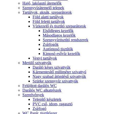
Hajó, lakóautó átemelők
Szennyvízátemelő telepek
Tartályok, aknák, szeparátorok
Föld alatti tartályok
Föld feletti tartályok
Vízkezelő és tisztító szeparátorok
Elsődleges kezelők
Másodlagos kezelők
Szennyvíztisztító rendszerek
Zsírfogók
Autómosó tisztítók
Kimosó esővíz kezelők
Vegyi tartályok
Merülő szivattyúk
Daráló késes szivattyúk
Kármentesítő milliméter szivattyú
Nagy szabad átömlésű szivattyúk
Szürke szennyvíz szivattyúk
Felújított darálós WC
Darálós WC alkatrészek
Szerelvények
Telepítő készletek
PVC cső, idom, ragasztó
Zsírfogó
WC Papír, tisztítószer