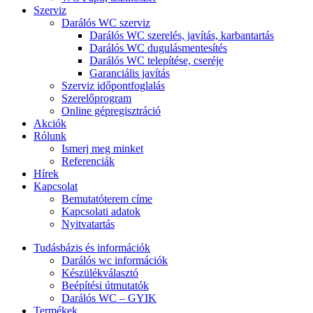
Szerviz
Darálós WC szerviz
Darálós WC szerelés, javítás, karbantartás
Darálós WC dugulásmentesítés
Darálós WC telepítése, cseréje
Garanciális javítás
Szerviz időpontfoglalás
Szerelőprogram
Online gépregisztráció
Akciók
Rólunk
Ismerj meg minket
Referenciák
Hírek
Kapcsolat
Bemutatóterem címe
Kapcsolati adatok
Nyitvatartás
Tudásbázis és információk
Darálós wc információk
Készülékválasztó
Beépítési útmutatók
Darálós WC – GYIK
Termékek