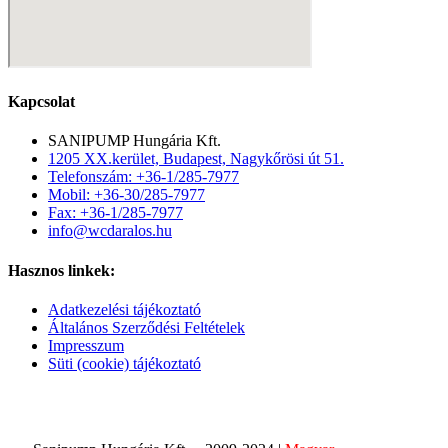
Kapcsolat
SANIPUMP Hungária Kft.
1205 XX.kerület, Budapest, Nagykőrösi út 51.
Telefonszám: +36-1/285-7977
Mobil: +36-30/285-7977
Fax: +36-1/285-7977
info@wcdaralos.hu
Hasznos linkek:
Adatkezelési tájékoztató
Általános Szerződési Feltételek
Impresszum
Süti (cookie) tájékoztató