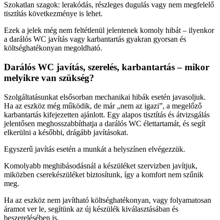
Szokatlan szagok: lerakódás, részleges dugulás vagy nem megfelelő
tisztítás következménye is lehet.
Ezek a jelek még nem feltétlenül jelentenek komoly hibát – ilyenkor
a darálós WC javítás vagy karbantartás gyakran gyorsan és
költséghatékonyan megoldható.
Darálós WC javítás, szerelés, karbantartás – mikor
melyikre van szükség?
Szolgáltatásunkat elsősorban mechanikai hibák esetén javasoljuk.
Ha az eszköz még működik, de már „nem az igazi”, a megelőző
karbantartás kifejezetten ajánlott. Egy alapos tisztítás és átvizsgálás
jelentősen meghosszabbíthatja a darálós WC élettartamát, és segít
elkerülni a későbbi, drágább javításokat.
Egyszerű javítás esetén a munkát a helyszínen elvégezzük.
Komolyabb meghibásodásnál a készüléket szervizben javítjuk,
miközben cserekészüléket biztosítunk, így a komfort nem szűnik
meg.
Ha az eszköz nem javítható költséghatékonyan, vagy folyamatosan
áramot ver le, segítünk az új készülék kiválasztásában és
beszerelésében is.