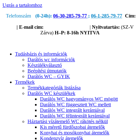
Ugrás a tartalomhoz
Telefonszám
(0-24h):
06-30-285-79-77
;
06-1-285-79-77
Cím:
1205 Budapest, Nagykőrösi út 51.
(Útvonaltervezéshez kattints
ide!)
|
E-mail cím:
service@sanipump.hu
|
Nyitvatartás:
(SZ-V
Zárva)
H–P:
8-16h NYITVA
Tudásbázis és információk
Darálós wc információk
Készülékválasztó
Beépítési útmutatók
Darálós WC – GYIK
Termékek
Termékkategóriák listázása
Darálós WC készülékek
Darálós WC hagyományos WC mögött
Darálós WC függesztett WC mellett
Darálós WC integrált kerámiával
Darálós WC félintegrált kerámiával
Háztartási vízátemelő WC rákötés nélkül
Kis méretű fürdőszobai átemelők
Konyhai és mosókonyhai átemelők
Kondenzvíz átemelők