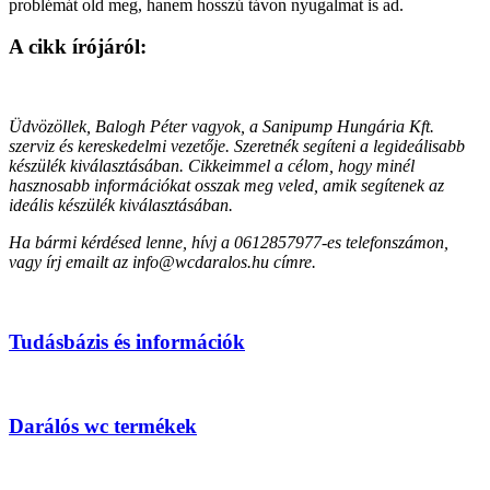
problémát old meg, hanem hosszú távon nyugalmat is ad.
A cikk írójáról:
Üdvözöllek, Balogh Péter vagyok, a Sanipump Hungária Kft.
szerviz és kereskedelmi vezetője. Szeretnék segíteni a legideálisabb
készülék kiválasztásában. Cikkeimmel a célom, hogy minél
hasznosabb információkat osszak meg veled, amik segítenek az
ideális készülék kiválasztásában.
Ha bármi kérdésed lenne, hívj a 0612857977-es telefonszámon,
vagy írj emailt az info@wcdaralos.hu címre.
Tudásbázis és információk
Darálós wc termékek