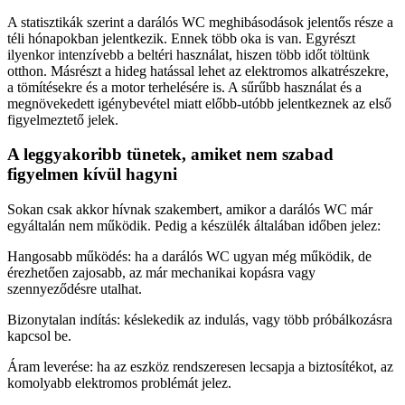
A statisztikák szerint a darálós WC meghibásodások jelentős része a
téli hónapokban jelentkezik. Ennek több oka is van. Egyrészt
ilyenkor intenzívebb a beltéri használat, hiszen több időt töltünk
otthon. Másrészt a hideg hatással lehet az elektromos alkatrészekre,
a tömítésekre és a motor terhelésére is. A sűrűbb használat és a
megnövekedett igénybevétel miatt előbb-utóbb jelentkeznek az első
figyelmeztető jelek.
A leggyakoribb tünetek, amiket nem szabad
figyelmen kívül hagyni
Sokan csak akkor hívnak szakembert, amikor a darálós WC már
egyáltalán nem működik. Pedig a készülék általában időben jelez:
Hangosabb működés: ha a darálós WC ugyan még működik, de
érezhetően zajosabb, az már mechanikai kopásra vagy
szennyeződésre utalhat.
Bizonytalan indítás: késlekedik az indulás, vagy több próbálkozásra
kapcsol be.
Áram leverése: ha az eszköz rendszeresen lecsapja a biztosítékot, az
komolyabb elektromos problémát jelez.