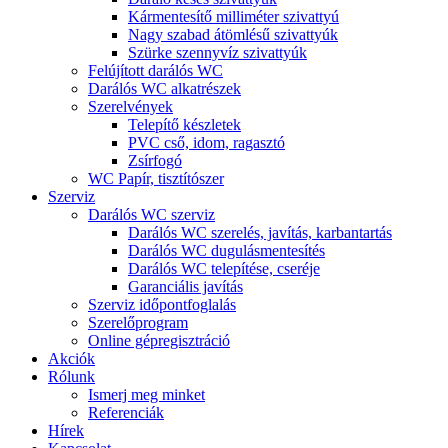
Kármentesítő milliméter szivattyú
Nagy szabad átömlésű szivattyúk
Szürke szennyvíz szivattyúk
Felújított darálós WC
Darálós WC alkatrészek
Szerelvények
Telepítő készletek
PVC cső, idom, ragasztó
Zsírfogó
WC Papír, tisztítószer
Szerviz
Darálós WC szerviz
Darálós WC szerelés, javítás, karbantartás
Darálós WC dugulásmentesítés
Darálós WC telepítése, cseréje
Garanciális javítás
Szerviz időpontfoglalás
Szerelőprogram
Online gépregisztráció
Akciók
Rólunk
Ismerj meg minket
Referenciák
Hírek