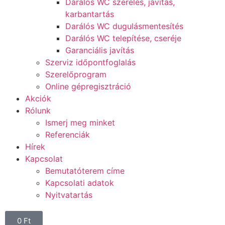
Darálós WC szerelés, javítás,
karbantartás
Darálós WC dugulásmentesítés
Darálós WC telepítése, cseréje
Garanciális javítás
Szerviz időpontfoglalás
Szerelőprogram
Online gépregisztráció
Akciók
Rólunk
Ismerj meg minket
Referenciák
Hírek
Kapcsolat
Bemutatóterem címe
Kapcsolati adatok
Nyitvatartás
0
Ft