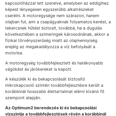
kapcsolóházzal lett szerelve, amelyben az eddigihez
képest lényegesen egyszerűbb alkatrészeket
cserélni. A motoregysége nem szárazon, hanem
olajban fut, ami a csapágyaknak folyamatos kenést, a
tekercsnek hűtést biztosít, továbbá, ha a dugulás
következtében a szimeringek károsodnának, akkor a
fizikai törvényszerűség miatt az olajmennyiség
erejéig az megakadályozza a víz befolyását a
motorba.
A motoregység továbbfejlesztett és hatékonyabb
vágókést és járókereket is kapott.
A készülék ki és bekapcsolását biztosító
mikrokapcsoló szintén továbbfejlesztésre került a
korábbinál hosszabb élettartalmat elérni kívánó fő
szempont alapján.
Az Optimum2 berendezés ki és bekapcsolási
vízszintje a továbbfejlesztések révén a korábbinál