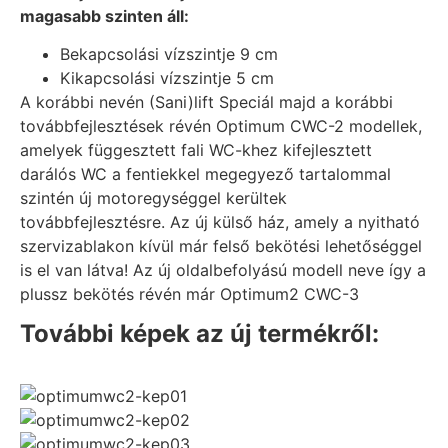
magasabb szinten áll:
Bekapcsolási vízszintje 9 cm
Kikapcsolási vízszintje 5 cm
A korábbi nevén (Sani)lift Speciál majd a korábbi
továbbfejlesztések révén Optimum CWC-2 modellek,
amelyek függesztett fali WC-khez kifejlesztett
darálós WC a fentiekkel megegyező tartalommal
szintén új motoregységgel kerültek
továbbfejlesztésre. Az új külső ház, amely a nyitható
szervizablakon kívül már felső bekötési lehetőséggel
is el van látva! Az új oldalbefolyású modell neve így a
plussz bekötés révén már Optimum2 CWC-3
További képek az új termékről: