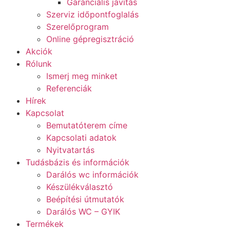
Garanciális javítás
Szerviz időpontfoglalás
Szerelőprogram
Online gépregisztráció
Akciók
Rólunk
Ismerj meg minket
Referenciák
Hírek
Kapcsolat
Bemutatóterem címe
Kapcsolati adatok
Nyitvatartás
Tudásbázis és információk
Darálós wc információk
Készülékválasztó
Beépítési útmutatók
Darálós WC – GYIK
Termékek