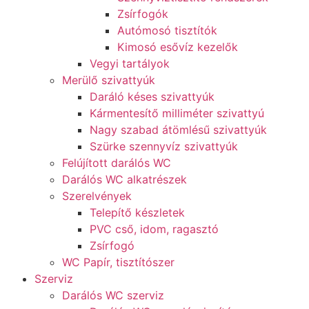
Zsírfogók
Autómosó tisztítók
Kimosó esővíz kezelők
Vegyi tartályok
Merülő szivattyúk
Daráló késes szivattyúk
Kármentesítő milliméter szivattyú
Nagy szabad átömlésű szivattyúk
Szürke szennyvíz szivattyúk
Felújított darálós WC
Darálós WC alkatrészek
Szerelvények
Telepítő készletek
PVC cső, idom, ragasztó
Zsírfogó
WC Papír, tisztítószer
Szerviz
Darálós WC szerviz