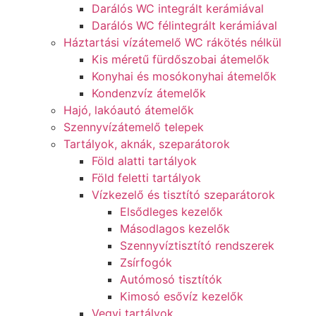
Darálós WC integrált kerámiával
Darálós WC félintegrált kerámiával
Háztartási vízátemelő WC rákötés nélkül
Kis méretű fürdőszobai átemelők
Konyhai és mosókonyhai átemelők
Kondenzvíz átemelők
Hajó, lakóautó átemelők
Szennyvízátemelő telepek
Tartályok, aknák, szeparátorok
Föld alatti tartályok
Föld feletti tartályok
Vízkezelő és tisztító szeparátorok
Elsődleges kezelők
Másodlagos kezelők
Szennyvíztisztító rendszerek
Zsírfogók
Autómosó tisztítók
Kimosó esővíz kezelők
Vegyi tartályok