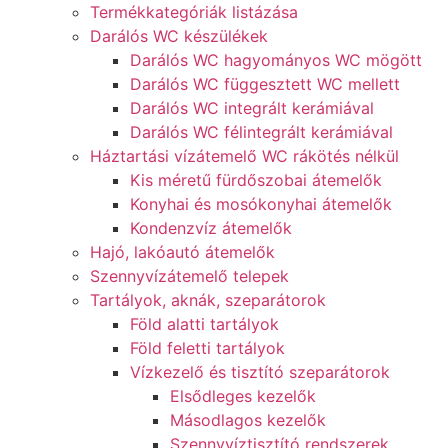
Termékkategóriák listázása
Darálós WC készülékek
Darálós WC hagyományos WC mögött
Darálós WC függesztett WC mellett
Darálós WC integrált kerámiával
Darálós WC félintegrált kerámiával
Háztartási vízátemelő WC rákötés nélkül
Kis méretű fürdőszobai átemelők
Konyhai és mosókonyhai átemelők
Kondenzvíz átemelők
Hajó, lakóautó átemelők
Szennyvízátemelő telepek
Tartályok, aknák, szeparátorok
Föld alatti tartályok
Föld feletti tartályok
Vízkezelő és tisztító szeparátorok
Elsődleges kezelők
Másodlagos kezelők
Szennyvíztisztító rendszerek