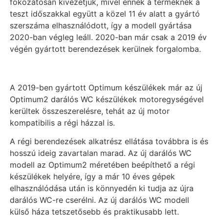
fokozatosan kivezetjük, mivel ennek a terméknek a
teszt időszakkal együtt a közel 11 év alatt a gyártó
szerszáma elhasználódott, így a modell gyártása
2020-ban végleg leáll. 2020-ban már csak a 2019 év
végén gyártott berendezések kerülnek forgalomba.
A 2019-ben gyártott Optimum készülékek már az új
Optimum2 darálós WC készülékek motoregységével
kerültek összeszerelésre, tehát az új motor
kompatibilis a régi házzal is.
A régi berendezések alkatrész ellátása továbbra is és
hosszú ideig zavartalan marad. Az új darálós WC
modell az Optimum2 méretében beépíthető a régi
készülékek helyére, így a már 10 éves gépek
elhasználódása után is könnyedén ki tudja az újra
darálós WC-re cserélni. Az új darálós WC modell
külső háza tetszetősebb és praktikusabb lett.