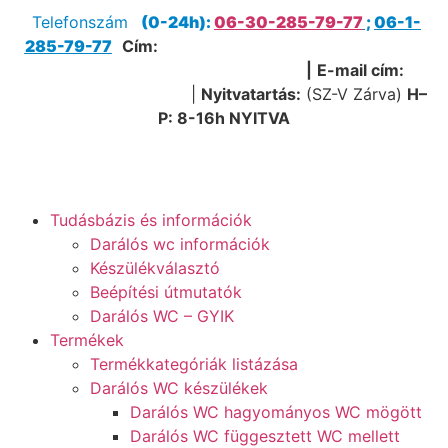
Telefonszám
(0-24h):
06-30-285-79-77
;
06-1-
285-79-77
Cím:
1205 Budapest, Nagykőrösi út 51.
(Útvonaltervezéshez kattints ide!)
|
E-mail cím:
service@sanipump.hu
|
Nyitvatartás:
(SZ-V Zárva)
H–
P:
8-16h NYITVA
Tudásbázis és információk
Darálós wc információk
Készülékválasztó
Beépítési útmutatók
Darálós WC – GYIK
Termékek
Termékkategóriák listázása
Darálós WC készülékek
Darálós WC hagyományos WC mögött
Darálós WC függesztett WC mellett