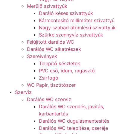
Merülő szivattyúk
Daráló késes szivattyúk
Kármentesítő milliméter szivattyú
Nagy szabad átömlésű szivattyúk
Szürke szennyvíz szivattyúk
Felújított darálós WC
Darálós WC alkatrészek
Szerelvények
Telepítő készletek
PVC cső, idom, ragasztó
Zsírfogó
WC Papír, tisztítószer
Szerviz
Darálós WC szerviz
Darálós WC szerelés, javítás,
karbantartás
Darálós WC dugulásmentesítés
Darálós WC telepítése, cseréje