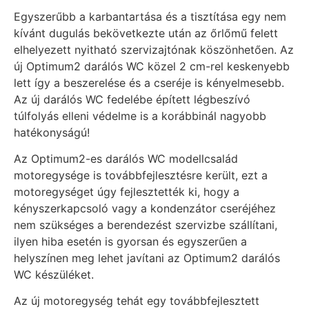
Egyszerűbb a karbantartása és a tisztítása egy nem
kívánt dugulás bekövetkezte után az őrlőmű felett
elhelyezett nyitható szervizajtónak köszönhetően. Az
új Optimum2 darálós WC közel 2 cm-rel keskenyebb
lett így a beszerelése és a cseréje is kényelmesebb.
Az új darálós WC fedelébe épített légbeszívó
túlfolyás elleni védelme is a korábbinál nagyobb
hatékonyságú!
Az Optimum2-es darálós WC modellcsalád
motoregysége is továbbfejlesztésre került, ezt a
motoregységet úgy fejlesztették ki, hogy a
kényszerkapcsoló vagy a kondenzátor cseréjéhez
nem szükséges a berendezést szervizbe szállítani,
ilyen hiba esetén is gyorsan és egyszerűen a
helyszínen meg lehet javítani az Optimum2 darálós
WC készüléket.
Az új motoregység tehát egy továbbfejlesztett